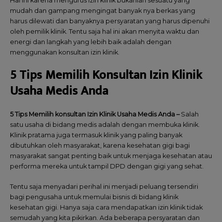
Hal ini karena mengurus izin klinik bukanlah sesuatu yang
mudah dan gampang mengingat banyak nya berkas yang
harus dilewati dan banyaknya persyaratan yang harus dipenuhi
oleh pemilik klinik. Tentu saja hal ini akan menyita waktu dan
energi dan langkah yang lebih baik adalah dengan
menggunakan konsultan izin klinik.
5 Tips Memilih Konsultan Izin Klinik
Usaha Medis Anda
5 Tips Memilih konsultan Izin Klinik Usaha Medis Anda –
Salah
satu usaha di bidang medis adalah dengan membuka klinik.
Klinik pratama juga termasuk klinik yang paling banyak
dibutuhkan oleh masyarakat, karena kesehatan gigi bagi
masyarakat sangat penting baik untuk menjaga kesehatan atau
performa mereka untuk tampil DPD dengan gigi yang sehat.
Tentu saja menyadari perihal ini menjadi peluang tersendiri
bagi pengusaha untuk memulai bisnis di bidang klinik
kesehatan gigi. Hanya saja cara mendapatkan izin klinik tidak
semudah yang kita pikirkan. Ada beberapa persyaratan dan