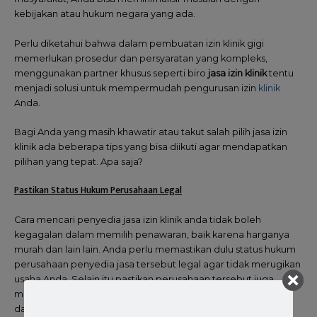
kebijakan atau hukum negara yang ada.
Perlu diketahui bahwa dalam pembuatan izin klinik gigi
memerlukan prosedur dan persyaratan yang kompleks,
menggunakan partner khusus seperti biro
jasa izin klinik
tentu
menjadi solusi untuk mempermudah pengurusan izin
klinik
Anda.
Bagi Anda yang masih khawatir atau takut salah pilih jasa izin
klinik ada beberapa tips yang bisa diikuti agar mendapatkan
pilihan yang tepat. Apa saja?
Pastikan Status Hukum Perusahaan Legal
Cara mencari penyedia jasa izin klinik anda tidak boleh
kegagalan dalam memilih penawaran, baik karena harganya
murah dan lain lain. Anda perlu memastikan dulu status hukum
perusahaan penyedia jasa tersebut legal agar tidak merugikan
usaha Anda. Selain itu pastikan perusahaan tersebut juga
memiliki badan hukum yang jelas dan dan izin yang lengkap
dari pemerintah.