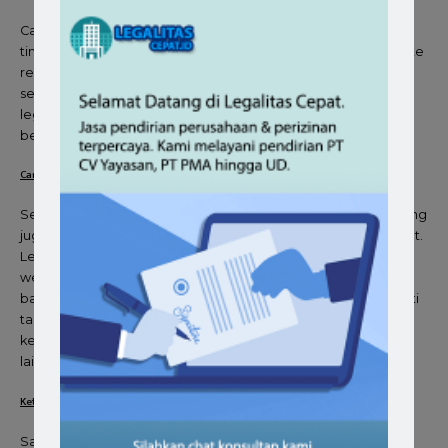
Cara mengetahui status hukum dari perusahaan jasa ini Anda
tinggal melihat profil perusahaan dengan teliti melalui website
resminya. Bahkan bisa juga langsung mendatangi kantornya,
sekalian konsultasi lebih lanjut. Apabila terkesan melakukan
legalitas perusahaannya Anda bisa memutuskan untuk tidak
bekerjasama.
Cari Tahu Riwayat Perusahaan
Selain mengetahui legalitas perusahaan penyedia jasa penting
juga untuk mencari tahu tentang riwayat perusahaan tersebut.
Lebih mudahnya Anda bisa mengetahuinya langsung di
website resminya. Selain itu Anda juga bisa mendapatkan
banyak informasi terkait kualitas perusahaan tersebut. Seperti
tahun berdirinya perusahaan, testimoni dari pelanggannya,
kemudian kontak yang bisa dihubungi dan informasi penting
lainnya.
Ketahui Layanan yang Diberikan
Sama halnya dengan biro jasa perizinan lainnya, jasa izin klinik