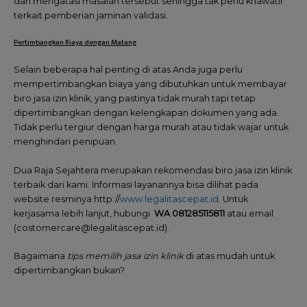
dan mengatasi masalah tersebut sehingga tak perlu khawatir
terkait pemberian jaminan validasi.
Pertimbangkan Biaya dengan Matang
Selain beberapa hal penting di atas Anda juga perlu
mempertimbangkan biaya yang dibutuhkan untuk membayar
biro jasa izin klinik, yang pastinya tidak murah tapi tetap
dipertimbangkan dengan kelengkapan dokumen yang ada.
Tidak perlu tergiur dengan harga murah atau tidak wajar untuk
menghindari penipuan.
Dua Raja Sejahtera merupakan rekomendasi biro jasa izin klinik
terbaik dari kami. Informasi layanannya bisa dilihat pada
website resminya http://
www.legalitascepat.id
. Untuk
kerjasama lebih lanjut, hubungi
WA 081285115811
atau email
(costomercare@legalitascepat.id).
Bagaimana
tips memilih jasa izin klinik
di atas mudah untuk
dipertimbangkan bukan?