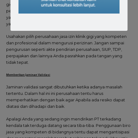
gigi juga memiliki tawaran khusus untuk kliennya. Agar calon
pelanggan tertarik biasanya mereka memberikan layanan
yang memadai, cepat dan mudah. Perhatikan dengan teliti
yang pertimbangkan sesuai dengan kebutuhan Anda.
Usahakan pilih perusahaan jasa izin klinik gigi yang kompeten
dan profesional dalam mengurusi perizinan. Jangan sampai
pengurusan seperti akte pendirian perusahaan, SIUP, TDP,
perpajakan dan lainnya Anda pasrahkan pada tangan yang
tidak tepat.
Memberikan Jaminan Validasi
Jaminan validasi sangat dibutuhkan ketika adanya masalah
tertentu. Dalam hal ini ini perusahaan tentu harus
memperhatikan dengan baik agar Apabila ada resiko dapat
diatasi dan dihadapi dan baik.
Apalagi Anda yang sedang ingin mendirikan PT terkadang
kendala tak terduga datang secara tiba-tiba. Penggunaan biro
jasa yang kompeten di bidangnya tentu dapat mengantisipasi