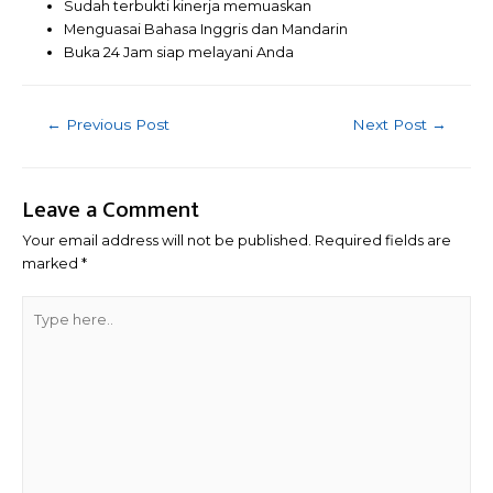
Sudah terbukti kinerja memuaskan
Menguasai Bahasa Inggris dan Mandarin
Buka 24 Jam siap melayani Anda
Post
←
Previous Post
Next Post
→
navigation
Leave a Comment
Your email address will not be published.
Required fields are
marked
*
Type
here..