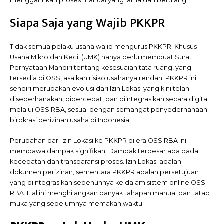
menggantikan proses manual yang lama dan berulang.
Siapa Saja yang Wajib PKKPR
Tidak semua pelaku usaha wajib mengurus PKKPR. Khusus
Usaha Mikro dan Kecil (UMK) hanya perlu membuat Surat
Pernyataan Mandiri tentang kesesuaian tata ruang, yang
tersedia di OSS, asalkan risiko usahanya rendah. PKKPR ini
sendiri merupakan evolusi dari Izin Lokasi yang kini telah
disederhanakan, dipercepat, dan diintegrasikan secara digital
melalui OSS RBA, sesuai dengan semangat penyederhanaan
birokrasi perizinan usaha di Indonesia.
Perubahan dari Izin Lokasi ke PKKPR di era OSS RBA ini
membawa dampak signifikan. Dampak terbesar ada pada
kecepatan dan transparansi proses. Izin Lokasi adalah
dokumen perizinan, sementara PKKPR adalah persetujuan
yang diintegrasikan sepenuhnya ke dalam sistem online OSS
RBA. Hal ini menghilangkan banyak tahapan manual dan tatap
muka yang sebelumnya memakan waktu.