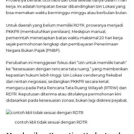
Prosesnya bersifat otomatis dan bisa selesai hanya dalam 1 hari
kerja. Ini adalah lompatan besar dibandingkan Izin Lokasi yang
bisa memakan waktu berminggu-minggu atau berbulan-bulan.
Untuk daerah yang belum memiliki RDTR, prosesnya menjadi
PKKPR (membutuhkan penilaian). Meskipun manual,
pemerintah menetapkan batas waktu maksimal 20 hari kerja
sejak permohonan lengkap dan pembayaran Penerimaan
Negara Bukan Pajak (PNBP).
Perubahan ini menggeser fokus dari “izin untuk memiliki tanah”
ke “kesesuaian dengan rencana tata ruang,” yang memberikan
kepastian hukum lebih tinggi. Izin Lokasi cenderung fleksibel
dan rentan negosiasi, sedangkan PKKPR secara ketat
mengacu pada Peta Rencana Tata Ruang Wilayah (RTRW) dan
RDTR. Keputusan diterima atau ditolaknya permohonan kini
didasarkan pada kesesuaian zonasi, bukan lagi diskresi pejabat.
contoh kbli tidak sesuai dengan RDTR