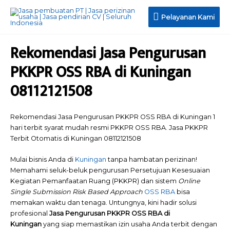
Pelayanan
Pelayanan Kami
Kami
Rekomendasi Jasa Pengurusan
PKKPR OSS RBA di Kuningan
08112121508
Rekomendasi Jasa Pengurusan PKKPR OSS RBA di Kuningan 1
hari terbit syarat mudah resmi PKKPR OSS RBA. Jasa PKKPR
Terbit Otomatis di Kuningan 08112121508
Mulai bisnis Anda di
Kuningan
tanpa hambatan perizinan!
Memahami seluk-beluk pengurusan Persetujuan Kesesuaian
Kegiatan Pemanfaatan Ruang (PKKPR) dan sistem
Online
Single Submission Risk Based Approach
OSS RBA
bisa
memakan waktu dan tenaga. Untungnya, kini hadir solusi
profesional
Jasa Pengurusan PKKPR OSS RBA di
Kuningan
yang siap memastikan izin usaha Anda terbit dengan