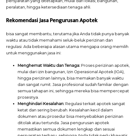
persyaratan yang ditetapkan, mulai dari lokasi, bangunan,
peralatan, hingga ketersediaan tenaga ahli.
Rekomendasi Jasa Pengurusan Apotek
bisa sangat membantu, terutama jika Anda tidak punya banyak
waktu atau tidak memahami seluk-beluk perizinan dan
regulasi. Ada beberapa alasan utama mengapa orang memilih
untuk menggunakan jasa ini:
Menghemat Waktu dan Tenaga:
Proses perizinan apotek,
mulai dari izin bangunan, Izin Operasional Apotek (IOA),
hingga perizinan lainnya, bisa memakan banyak waktu
dan sangat rumit. Jasa profesional sudah familiar dengan
semua tahapan ini, sehingga mereka bisa mempercepat
prosesnya.
Menghindari Kesalahan:
Regulasi terkait apotek sangat
ketat dan sering berubah. Kesalahan kecil dalam
dokumen atau prosedur bisa menyebabkan perizinan
ditolak atau tertunda. Jasa pengurusan apotek
memastikan semua dokumen lengkap dan sesuai
persyaratan terbaru, sehingga Anda tidak perlu khawatir.