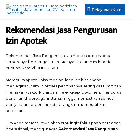
Pelayanan
Pelayanan Kami
Kami
Rekomendasi Jasa Pengurusan
Izin Apotek
Rekomendasi Jasa Pengurusan Izin Apotek proses cepat
terpercaya berpengalaman. Melayani seluruh Indonesia
hubungi kami di 08112121508
Membuka apotek bisa menjadi langkah bisnis yang
menjanjikan, namun proses perizinannya sering kali rumit dan
memakan waktu. Mulai dari melengkapi dokumen, mengurus
perizinan di berbagai instansi, hingga memastikan semua
persyaratan terpenuhi, setiap langkah membutuhkan
ketelitian.
Jika Anda merasa kewalahan atau ingin fokus pada persiapan
operasional, menggunakan
Rekomendasi Jasa Pengurusan