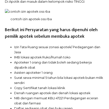
Di Apotik dan masuk dalam kelompok risiko TINGGI.
contoh izin apotek oss rba
Berikut ini Persyaratan yang harus dipenuhi oleh
pemilik apotek sebelum membuka apotek
Izin Tata Ruang sesuai zonasi apotek/ Pedagangan dan
Jasa
IMB lokasi apotek Ruko/Rumah toko
Apoteker 1 orang dan tidak boleh sedang bekerja
dipabrik obat
Asisten apoteker 1 orang
Surat sewa minimal 5 tahun bila lokasi apotek bukan milik
sendiri
Copy Sertifikat tanah lokasi klinik
Denah ruangan apotek dan denah lokasi apotek
NIB dengan memuat KBLI 47221 Perdagangan eceran
obat dan farmasi
Daftar sediaann obat dan buku resep