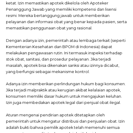
ketat. Izin memastikan apotek dikelola oleh Apoteker
Penanggung Jawab yang memiliki kompetensi dan lisensi
resmi. Mereka bertanggung jawab untuk memberikan
pelayanan dan informasi obat yang benar kepada pasien, serta
memastikan penggunaan obat yang rasional.
Dengan adanya izin, pemerintah atau lembaga terkait (seperti
Kementerian Kesehatan dan BPOM di Indonesia) dapat
melakukan pengawasan rutin. Ini termasuk inspeksi terhadap
stok obat, sanitasi, dan prosedur pelayanan. Jika terjadi
masalah, apotek bisa dikenakan sanksi atau izinnya dicabut,
yang berfungsi sebagai mekanisme kontrol.
Adanya izin memberikan perlindungan hukum bagi konsumen.
Jika terjadi malpraktik atau kerugian akibat kelalaian apotek,
konsumen memiliki dasar hukum untuk mengajukan keluhan.
Izin juga membedakan apotek legal dari penjual obat ilegal.
Aturan mengenai pendirian apotek ditetapkan oleh
pemerintah untuk mengatur distribusi dan penjualan obat. Izin
adalah bukti bahwa pemilik apotek telah memenuhi semua