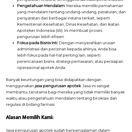
Pengetahuan Mendalam:
Mereka memiliki pemahaman
yang mendalam tentang undang-undang, peraturan, dan
persyaratan dari berbagai instansi terkait, seperti
Kementerian Kesehatan, Dinas Kesehatan, dan Ikatan
Apoteker Indonesia (IAI). Ini membuat proses
pengurusan lebih efisien.
Fokus pada Bisnis Inti:
Dengan menyerahkan urusan
administrasi dan perizinan kepada ahlinya, Anda bisa
lebih fokus pada hal-hal penting lain, seperti
perencanaan bisnis, strategi pemasaran, atau persiapan
operasional apotek Anda.
Banyak keuntungan yang bisa didapatkan dengan
menggunakan
jasa pengurusan apotek
. Jasa ini sangat
membantu, terutama bagi mereka yang tidak memiliki banyak
waktu atau pengetahuan mendalam tentang birokrasi dan
regulasi di bidang farmasi.
Alasan Memilih Kami:
Jasa pengurusan apotek sudah berpengalaman dalam