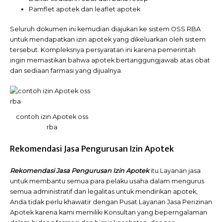
Pamflet apotek dan leaflet apotek
Seluruh dokumen ini kemudian diajukan ke sistem OSS RBA
untuk mendapatkan izin apotek yang dikeluarkan oleh sistem
tersebut. Kompleksnya persyaratan ini karena pemerintah
ingin memastikan bahwa apotek bertanggungjawab atas obat
dan sediaan farmasi yang dijualnya.
contoh izin Apotek oss
rba
Rekomendasi Jasa Pengurusan Izin Apotek
Rekomendasi Jasa Pengurusan Izin Apotek
itu Layanan jasa
untuk membantu semua para pelaku usaha dalam mengurus
semua administratif dan legalitas untuk mendirikan apotek,
Anda tidak perlu khawatir dengan Pusat Layanan Jasa Perizinan
Apotek karena kami memiliki Konsultan yang beperngalaman