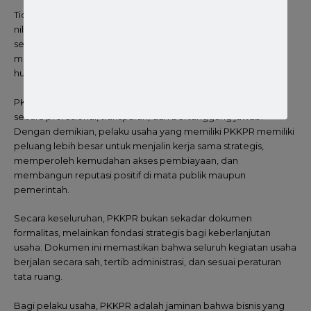
Tidak hanya itu, kepemilikan PKKPR juga dapat memberikan
nilai tambah kompetitif di pasar. Dalam dunia bisnis yang
semakin kompetitif, calon mitra atau investor tidak hanya
melihat potensi keuntungan finansial. Tetapi juga keamanan
hukum dan kepatuhan usaha terhadap peraturan.
PKKPR menjadi bukti nyata bahwa usaha tersebut dijalankan
secara profesional, transparan, dan bertanggung jawab.
Dengan demikian, pelaku usaha yang memiliki PKKPR memiliki
peluang lebih besar untuk menjalin kerja sama strategis,
memperoleh kemudahan akses pembiayaan, dan
membangun reputasi positif di mata publik maupun
pemerintah.
Secara keseluruhan, PKKPR bukan sekadar dokumen
formalitas, melainkan fondasi
strategis bagi keberlanjutan
usaha. Dokumen ini memastikan bahwa seluruh kegiatan usaha
berjalan secara sah, tertib administrasi, dan sesuai peraturan
tata ruang.
Bagi pelaku usaha, PKKPR adalah jaminan bahwa bisnis yang