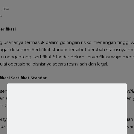
 jasa
si
erifikasi
g usahanya termasuk dalam golongan risiko menengah tinggi w
ar dokumen Sertifikat standar tersebut berubah statusnya menja
h mengantongi sertifikat Standar Belum Terverifikasi wajib m
lai operasional bisnisnya secara resmi sah dan legal.
fikasi Sertifikat Standar
rtifikat standar dari
Belum Terverifikasi
menjadi
Telah Terverifi
n sederhana. Pelaku usaha wajib memenuhi seluruh dokumen y
em OSS RBA.
syaratan yang harus dipenuhi oleh pelaku usaha sesuai dengan 
tandar. Kesulitan ini tentu saja memusingkan para pelaku usaha 