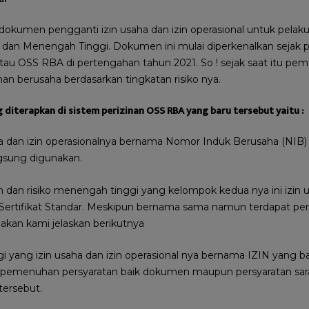
h dokumen pengganti izin usaha dan izin operasional untuk pela
dan Menengah Tinggi. Dokumen ini mulai diperkenalkan sejak 
 atau OSS RBA di pertengahan tahun 2021. So ! sejak saat itu pem
n berusaha berdasarkan tingkatan risiko nya.
 diterapkan di sistem perizinan OSS RBA yang baru tersebut yaitu :
ha dan izin operasionalnya bernama Nomor Induk Berusaha (NIB) 
ngsung digunakan.
dan risiko menengah tinggi yang kelompok kedua nya ini izin u
Sertifikat Standar. Meskipun bernama sama namun terdapat pe
 akan kami jelaskan berikutnya
i yang izin usaha dan izin operasional nya bernama IZIN yang bar
pemenuhan persyaratan baik dokumen maupun persyaratan sara
tersebut.