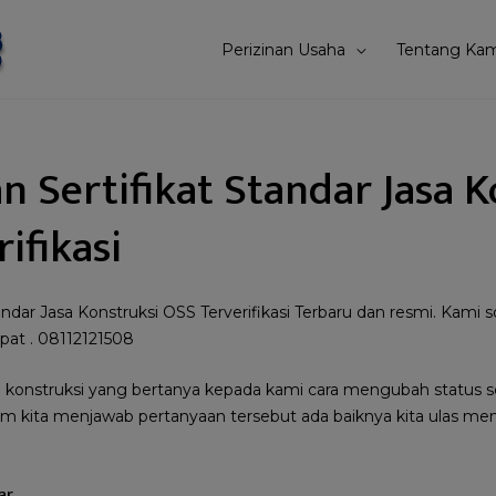
Perizinan Usaha
Tentang Kam
n Sertifikat Standar Jasa 
ifikasi
andar Jasa Konstruksi OSS Terverifikasi Terbaru dan resmi. Kami sol
epat . 08112121508
 konstruksi yang bertanya kepada kami cara mengubah status se
lum kita menjawab pertanyaan tersebut ada baiknya kita ulas meng
ar