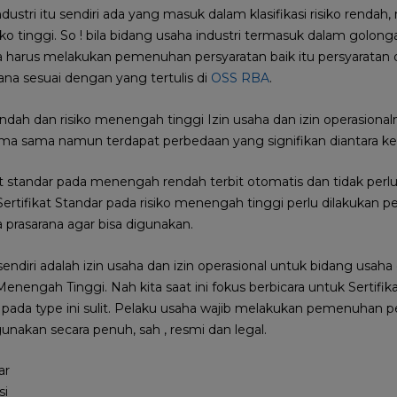
dustri itu sendiri ada yang masuk dalam klasifikasi risiko renda
ko tinggi. So ! bila bidang usaha industri termasuk dalam golo
ha harus melakukan pemenuhan persyaratan baik itu persyarat
ana sesuai dengan yang tertulis di
OSS RBA
.
dah dan risiko menengah tinggi Izin usaha dan izin operasional
ma sama namun terdapat perbedaan yang signifikan diantara ke
at standar pada menengah rendah terbit otomatis dan tidak per
ertifikat Standar pada risiko menengah tinggi perlu dilakukan
rasarana agar bisa digunakan.
u sendiri adalah izin usaha dan izin operasional untuk bidang usaha
ngah Tinggi. Nah kita saat ini fokus berbicara untuk Sertifika
ada type ini sulit. Pelaku usaha wajib melakukan pemenuhan pe
igunakan secara penuh, sah , resmi dan legal.