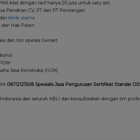
MA kilat dengan tarif hanya 20 juta untuk satu set.
Jasa Pendirian CV, PT dan PT Perorangan
 dan
klinik utama
 dan Hak Paten
rasi dan Izin operasi Genset
lkohol
BPOM
aha Jasa Konstruksi (IUJK)
 WA
08112121508 Spesialis Jasa Pengurusan Sertifikat Standar OSS
 Indonesia dan seluruh KBLI dan konsultasikan dengan tim profes