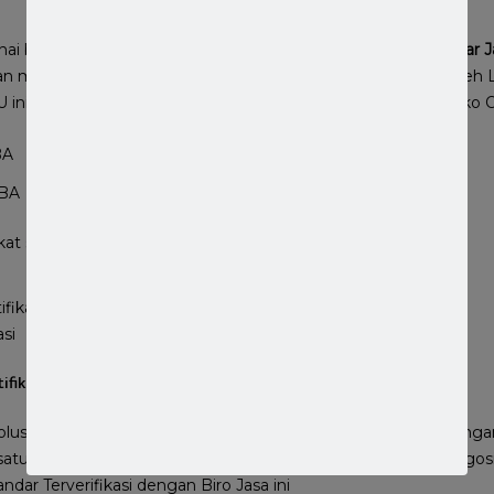
i bidang usaha jasa konstruksi,
Persyaratan Sertifikat Standar 
 memiliki Sertifikat Badan Usaha (SBU) yang dikeluarkan oleh 
ini sudah terintergrasi dengan sistem perizinan berbasis risiko
RBA
ifikat standar
asi
tifikat Standar OSS RBA Terdekat
lusi untuk jasa memverifikasi Sertifikat Standar dan IZIN dengan
satunya Sertifikat Standar Catering. Anda bisa melakukan negosi
ndar Terverifikasi dengan Biro Jasa ini