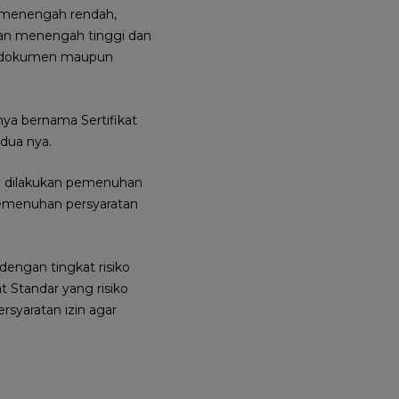
h, menengah rendah,
ngan menengah tinggi dan
an dokumen maupun
nya bernama Sertifikat
dua nya.
lu dilakukan pemenuhan
 pemenuhan persyaratan
 dengan tingkat risiko
t Standar yang risiko
rsyaratan izin agar