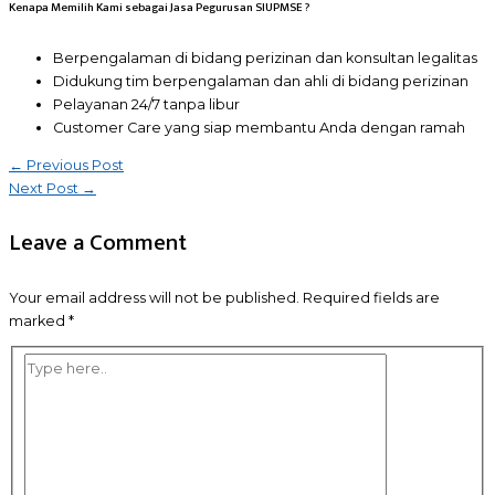
Kenapa Memilih Kami sebagai Jasa Pegurusan SIUPMSE ?
Berpengalaman di bidang perizinan dan konsultan legalitas
Didukung tim berpengalaman dan ahli di bidang perizinan
Pelayanan 24/7 tanpa libur
Customer Care yang siap membantu Anda dengan ramah
Post
←
Previous Post
Next Post
→
navigation
Leave a Comment
Your email address will not be published.
Required fields are
marked
*
Type
here..