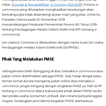
miliar. (
Google & Temasek/Bain, e-Conomy SEA 2019
). Potensi
e-
commerce
yang diharapkan menghasilkan keuntungan akan
berbahaya jika tidak didampingi aturan main yang jelas. Untuk itu,
Presiden Jokowi pada 20 November 2019
menandatangani Peraturan Pemerintah Nomor 80 Tahun 2019
tentang Perdagangan Melalui Sistem Elektronik (PP tentang
e-
commerce
).
Izin Usaha E-Commerce dikeluarkan dengan nama Surat Izin Usaha
Perdagangan melalui Sistem Elektronik (SIUPMSE)
Pihak Yang Melakukan PMSE
Sebagaimana telah disinggung di atas, transaksi
e-commerce
atau
jualan online didefinisikan sebagai PMSE. Jadi, harap diingat kalau
teman-teman bicara mengenai jualan online atau transaksi
e-
commerce
, jangan bingung dengan singkatan PMSE ya. Nah di PP
tentang
e-commerce
diatur bahwa para pihak dalam PMSE terdiri
dari pelaku usaha, konsumen, pribadi, dan instansi penyelenggara
negara. Sedangkan jenis skema kegiatan PMSE diantaranya: