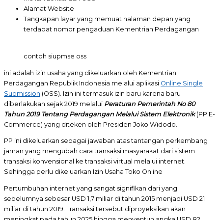
Alamat Website
Tangkapan layar yang memuat halaman depan yang
terdapat nomor pengaduan Kementrian Perdagangan
contoh siupmse oss
ini adalah izin usaha yang dikeluarkan oleh Kementrian
Perdagangan Republik Indonesia melalui aplikasi
Online Single
Submission
(OSS). Izin ini termasuk izin baru karena baru
diberlakukan sejak 2019 melalui
Peraturan Pemerintah No 80
Tahun 2019 Tentang Perdagangan Melalui Sistem Elektronik
(PP E-
Commerce) yang diteken oleh Presiden Joko Widodo.
PP ini dikeluarkan sebagai jawaban atas tantangan perkembang
jaman yang mengubah cara transaksi masyarakat dari sistem
transaksi konvensional ke transaksi virtual melalui internet.
Sehingga perlu dikeluarkan Izin Usaha Toko Online
Pertumbuhan internet yang sangat signifikan dari yang
sebelumnya sebesar USD 1,7 miliar di tahun 2015 menjadi USD 21
miliar di tahun 2019. Transaksi tersebut diproyeksikan akan
meningkat pada tahun 2025 hingga menyentuh angka USD 82