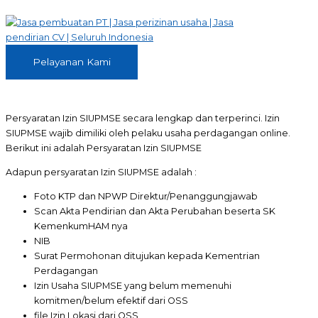
Skip
to
content
Pelayanan
Pelayanan Kami
Kami
Persyaratan Izin SIUPMSE secara lengkap dan terperinci. Izin
SIUPMSE wajib dimiliki oleh pelaku usaha perdagangan online.
Berikut ini adalah Persyaratan Izin SIUPMSE
Adapun persyaratan Izin SIUPMSE adalah :
Foto KTP dan NPWP Direktur/Penanggungjawab
Scan Akta Pendirian dan Akta Perubahan beserta SK
KemenkumHAM nya
NIB
Surat Permohonan ditujukan kepada Kementrian
Perdagangan
Izin Usaha SIUPMSE yang belum memenuhi
komitmen/belum efektif dari OSS
file Izin Lokasi dari OSS