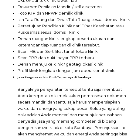
UKL UPL untuk klinik rawat inap
Dokumen Penilaian Mandiri / self assesmen
Foto KTP dan NPWP pemilik klinik
Izin Tata Ruang dari Dinas Tata Ruang sesuai domisili klinik
Persetujuan Pendirian Klinik dari Dinas Kesehatan atau
Puskesmas sesuai domisili klinik
Denah ruangan klinik lengkap beserta ukuran dan
keterangan tiap ruangan di klinik tersebut.
Scan IMB dan Sertifikat tanah lokasi klinik.
Scan PBB dan bukti bayar PBB terbaru
Denah menuju ke klinik / geotag lokasi klinik
Profil klinik lengkap dengan jam operasional klinik.
Jasa Pengurusan Izin Klinik Terpercaya di Surabaya
Banyaknya persyaratan tersebut tentu saja membuat
Anda kerepotan bila melakukan pemrosesan dokumen
secara mandiri dan tentu saja harus mempersiapkan
waktu dan energi yang cukup besar. Solusi yang paling
baik adalah Anda mencari dan menunjuk perusahaan
penyedia jasa yang memang kompeten di bidang
pengurusan izin klinik di kota Surabaya. Penunjukkan ini
akan menghemat waktu dan energi Anda sehingga bisa