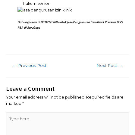
hukum senior
Hubungi kami di 08112121508 untuk Jasa Pengurusan Izin Klinik Pratama OSS
RBA di Surabaya
Post
←
Previous Post
Next Post
→
navigation
Leave a Comment
Your email address will not be published.
Required fields are
marked
*
Type
here..