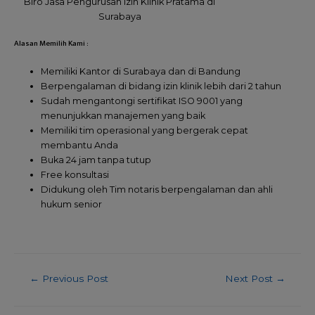
Biro Jasa Pengurusan Izin Klinik Pratama di
Surabaya
Alasan Memilih Kami :
Memiliki Kantor di Surabaya dan di Bandung
Berpengalaman di bidang izin klinik lebih dari 2 tahun
Sudah mengantongi sertifikat ISO 9001 yang
menunjukkan manajemen yang baik
Memiliki tim operasional yang bergerak cepat
membantu Anda
Buka 24 jam tanpa tutup
Free konsultasi
Didukung oleh Tim notaris berpengalaman dan ahli
hukum senior
←
Previous Post
Next Post
→