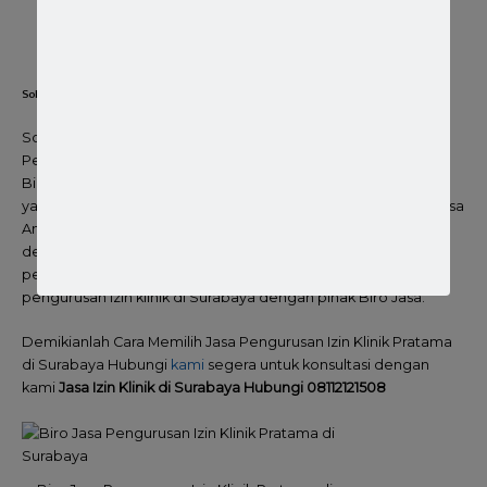
Scan PBB dan bukti bayar PBB terbaru
Denah menuju ke klinik / geotag lokasi klinik
Profil klinik lengkap dengan jam operasional klinik.
Solusi Jasa Pengurusan Izin Klinik Utama di Surabaya
So ! Langkah yang paling bijak Adalah mencari dan menunjuk
Perusahaan jasa yang memang ahli dan berpengalaman di
Bidang pengurusan izin klinik pratama. Pemilihan Biro Jasa
yang tepat akan menghemat waktu dan energi Anda yang bisa
Anda alihkan untuk hal lain yang lebih penting yang berkaitan
dengan Pembukaan klinik pratama baru milik Anda. Dengan
penunjukkan ini Anda tinggal menegosiasikan Biaya Jasa
pengurusan izin klinik di Surabaya dengan pihak Biro Jasa.
Demikianlah Cara Memilih Jasa Pengurusan Izin Klinik Pratama
di Surabaya Hubungi
kami
segera untuk konsultasi dengan
kami
Jasa Izin Klinik di Surabaya Hubungi 08112121508