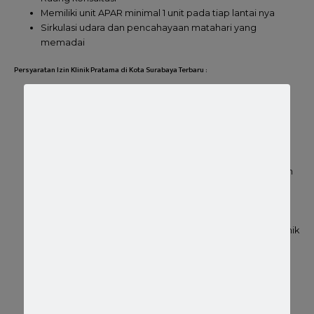
Memiliki unit APAR minimal 1 unit pada tiap lantai nya
Sirkulasi udara dan pencahayaan matahari yang
memadai
Persyaratan Izin Klinik Pratama di Kota Surabaya Terbaru :
IMB Fungsi Klinik / Fasilitas kesehatan dan tidak bisa jadi
satu dengan rumah / tempat tinggal
Surat Izin Praktik untuk seluruh tenaga kesehatan yang
bekerja di klinik
MoU Limbah Medis
Izin Lingkungan berupa SPPL untuk klinik rawat jalan dan
UKL UPL untuk klinik rawat inap
Dokumen Penilaian Mandiri / self assesmen
Foto KTP dan NPWP pemilik klinik
Izin Tata Ruang dari Dinas Tata Ruang sesuai domisili klinik
Persetujuan Pendirian Klinik dari Dinas Kesehatan atau
Puskesmas sesuai domisili klinik
Denah ruangan klinik lengkap beserta ukuran dan
keterangan tiap ruangan di klinik tersebut.
Scan IMB dan Sertifikat tanah lokasi klinik.