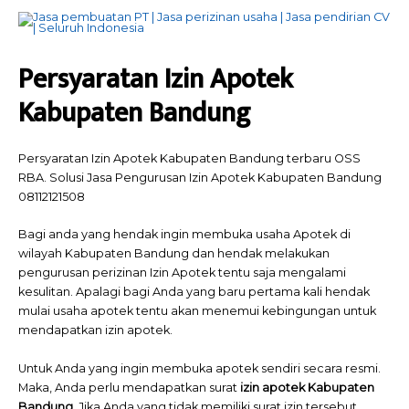
Persyaratan Izin Apotek
Kabupaten Bandung
Persyaratan Izin Apotek Kabupaten Bandung terbaru OSS
RBA. Solusi Jasa Pengurusan Izin Apotek Kabupaten Bandung
08112121508
Bagi anda yang hendak ingin membuka usaha Apotek di
wilayah Kabupaten Bandung dan hendak melakukan
pengurusan perizinan Izin Apotek tentu saja mengalami
kesulitan. Apalagi bagi Anda yang baru pertama kali hendak
mulai usaha apotek tentu akan menemui kebingungan untuk
mendapatkan izin apotek.
Untuk Anda yang ingin membuka apotek sendiri secara resmi.
Maka, Anda perlu mendapatkan surat
izin apotek Kabupaten
Bandung
. Jika Anda yang tidak memiliki surat izin tersebut.