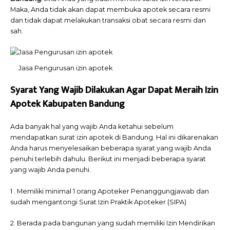
Maka, Anda tidak akan dapat membuka apotek secara resmi
dan tidak dapat melakukan transaksi obat secara resmi dan
sah.
Jasa Pengurusan izin apotek
Syarat Yang Wajib Dilakukan Agar Dapat Meraih Izin
Apotek Kabupaten Bandung
Ada banyak hal yang wajib Anda ketahui sebelum
mendapatkan surat izin apotek di Bandung. Hal ini dikarenakan
Anda harus menyelesaikan beberapa syarat yang wajib Anda
penuhi terlebih dahulu. Berikut ini menjadi beberapa syarat
yang wajib Anda penuhi.
1 . Memiliki minimal 1 orang Apoteker Penanggungjawab dan
sudah mengantongi Surat Izin Praktik Apoteker (SIPA)
2. Berada pada bangunan yang sudah memiliki Izin Mendirikan