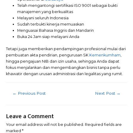
Telah mengantongi sertifikasi ISO 9001 sebagai bukti
manajemen yang berkualitas
Melayani seluruh Indonesia
Sudah terbukti kinerja memuaskan
Menguasai Bahasa Inggris dan Mandarin
Buka 24 Jam siap melayani Anda
Tetapi juga memberikan pendampingan profesional mulai dari
pembuatan akta pendirian, pengurusan SK
Kemenkumham
,
hingga pengajuan NIB dan izin usaha, sehingga Anda dapat
fokus menjalankan dan mengembangkan bisnis tanpa perlu
khawatir dengan urusan administrasi dan legalitas yang rumit.
Post
←
Previous Post
Next Post
→
navigation
Leave a Comment
Your email address will not be published.
Required fields are
marked
*