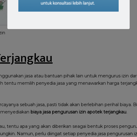
zin
Terjangkau
ggunakan jasa atau bantuan pihak lain untuk mengurus izin dar
ah tentu memilih penyedia jasa yang menawarkan harga terjangka
ayanya sebuah jasa, pasti tidak akan berlebihan perihal biaya. 
an menyediakan
biaya jasa pengurusan izin apotek terjangkau
.
au, tentu apa yang akan diberikan seagai bentuk proses penguru
ngkin. Namun, perlu diingat setiap penyedia jasa pengurusan i