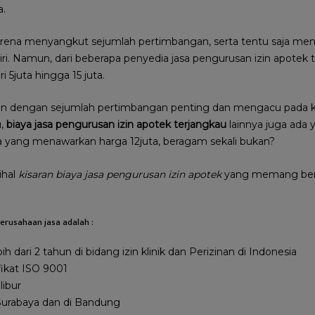
a.
karena menyangkut sejumlah pertimbangan, serta tentu saja men
diri. Namun, dari beberapa penyedia jasa pengurusan izin apotek 
 5juta hingga 15 juta.
kan dengan sejumlah pertimbangan penting dan mengacu pada k
u,
biaya jasa pengurusan izin apotek terjangkau
lainnya juga ada
ga yang menawarkan harga 12juta, beragam sekali bukan?
ihal
kisaran biaya jasa pengurusan izin apotek
yang memang be
erusahaan jasa adalah :
 dari 2 tahun di bidang izin klinik dan Perizinan di Indonesia
ikat ISO 9001
libur
 Surabaya dan di Bandung