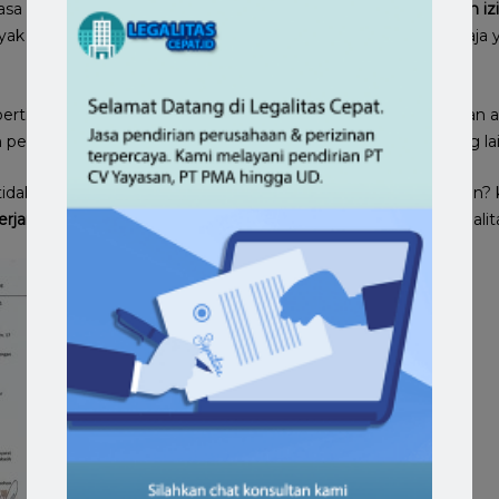
asa tak hanya akan memberikan rincian
biaya jasa pengurusan iz
yak informasi yang dimuat atau dibertahukan kepada siapa saj
perti apakah yang biasanya diberikan? Informasi seperti layanan 
an persyaratan yang mesti dipenuhi dan masih banyak lagi yang la
idak akan rugi menggunakan jasanya. Mengapa bisa demikian?
terjangkau
dan juga bisa dijamin kualitas dan tingkat profesionalit