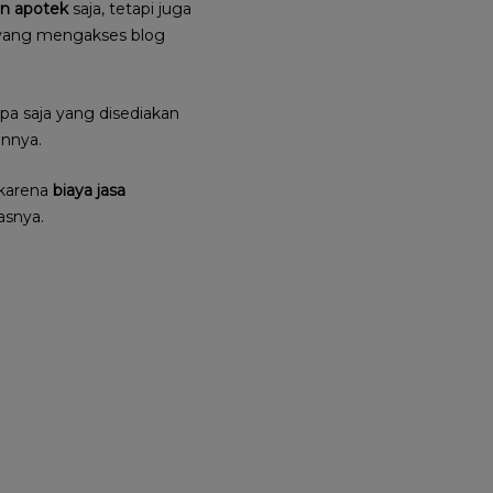
in apotek
saja, tetapi juga
a yang mengakses blog
apa saja yang disediakan
innya.
 karena
biaya jasa
asnya.