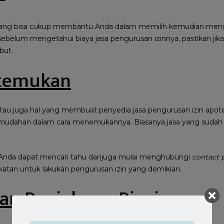
a yang bisa cukup membantu Anda dalam memilih kemudian meng
ebelum mengetahui biaya jasa pengurusan izinnya, pastikan jika 
but.
temukan
 atau juga hal yang membuat penyedia jasa pengurusan izin apote
mudahan dalam cara menemukannya. Biasanya jasa yang sudah 
Anda dapat mencari tahu danjuga mulai menghubungi
contact 
atan untuk lakukan pengurusan izin yang demikian.
n Penjelasan Rinci