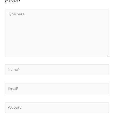
marked
*