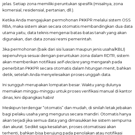
jelas. Setiap zona memiliki peruntukan spesifik (misalnya, zona
komersial, residensial, pertanian, dll.).
Ketika Anda mengajukan permohonan PKKPR melalui sistem OSS
RBA, maka sistem akan secara otomatis membandingkan dua data
utama yaitu, data teknis mengenai batas-batas tanah yang akan
digunakan, dan data zonasi resmi pemerintah.
Jika permohonan (baik dari sisi luasan maupun jenis usaha/KBLI)
sepenuhnya sesuai dengan peruntukan zona dalam RDTR, sistem
akan memberikan notifikasi
self-declare
yang mengarah pada
penerbitan PKKPR secara otomatis dalam hitungan menit, bahkan
detik, setelah Anda menyelesaikan proses unggah data.
Ini sungguh merupakan lompatan besar. Waktu yang dulunya
memakan minggu-minggu untuk proses verifikasi manual di kantor
dinas, kini dipangkas habis!
Meskipun terdengar “otomatis” dan mudah, di sinilah letak jebakan
bagi pelaku usaha yang mengurus secara mandiri. Otomatis hanya
akan terjadi jika semua data yang dimasukkan ke sistem sempurna
dan akurat. Sedikit saja kesalahan, proses otomatisasi akan
terhenti, bahkan bisa berujung pada penolakan atau notifikasi