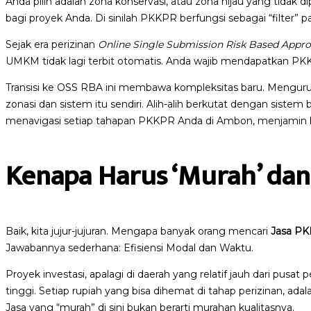
Anda pilih adalah zona konservasi, atau zona hijau yang tidak 
bagi proyek Anda. Di sinilah PKKPR berfungsi sebagai “filter” p
Sejak era perizinan
Online Single Submission Risk Based Appr
UMKM tidak lagi terbit otomatis. Anda wajib mendapatkan PKK
Transisi ke OSS RBA ini membawa kompleksitas baru. Meng
zonasi dan sistem itu sendiri. Alih-alih berkutat dengan sistem
menavigasi setiap tahapan PKKPR Anda di Ambon, menjamin ha
Kenapa Harus ‘Murah’ dan
Baik, kita jujur-jujuran. Mengapa banyak orang mencari
Jasa PK
Jawabannya sederhana: Efisiensi Modal dan Waktu.
Proyek investasi, apalagi di daerah yang relatif jauh dari pusat
tinggi. Setiap rupiah yang bisa dihemat di tahap perizinan, a
Jasa yang “murah” di sini bukan berarti murahan kualitasnya.