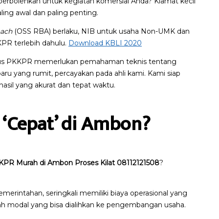
diperbolehkan untuk kegiatan komersial Anda? Kiamat kecil
aling awal dan paling penting.
oach
(OSS RBA) berlaku, NIB untuk usaha Non-UMK dan
PR terlebih dahulu.
Download KBLI 2020
urus PKKPR memerlukan pemahaman teknis tentang
 baru yang rumit, percayakan pada ahli kami. Kami siap
sil yang akurat dan tepat waktu.
 ‘Cepat’ di Ambon?
KPR Murah di Ambon Proses Kilat 08112121508
?
 pemerintahan, seringkali memiliki biaya operasional yang
dalah modal yang bisa dialihkan ke pengembangan usaha.