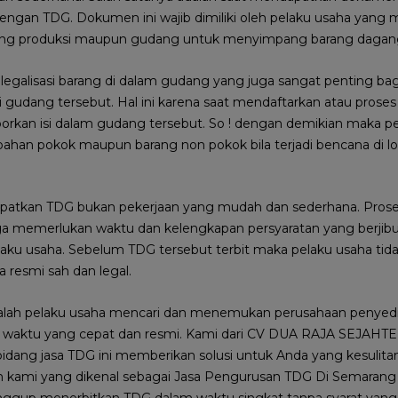
dengan TDG. Dokumen ini wajib dimiliki oleh pelaku usaha yang 
ang produksi maupun gudang untuk menyimpang barang dagan
galisasi barang di dalam gudang yang juga sangat penting bag
li gudang tersebut. Hal ini karena saat mendaftarkan atau pro
porkan isi dalam gudang tersebut. So ! dengan demikian maka pe
an pokok maupun barang non pokok bila terjadi bencana di lo
atkan TDG bukan pekerjaan yang mudah dan sederhana. Prose
ga memerlukan waktu dan kelengkapan persyaratan yang berjib
ku usaha. Sebelum TDG tersebut terbit maka pelaku usaha tida
a resmi sah dan legal.
 adalah pelaku usaha mencari dan menemukan perusahaan penyed
waktu yang cepat dan resmi. Kami dari CV DUA RAJA SEJAHTE
idang jasa TDG ini memberikan solusi untuk Anda yang kesuli
an kami yang dikenal sebagai Jasa Pengurusan TDG Di Semaran
anggup menerbitkan TDG dalam waktu singkat tanpa syarat ya