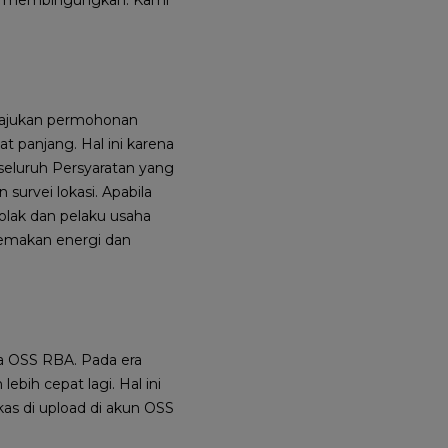
gajukan permohonan
 panjang. Hal ini karena
seluruh Persyaratan yang
urvei lokasi. Apabila
olak dan pelaku usaha
memakan energi dan
a OSS RBA. Pada era
bih cepat lagi. Hal ini
kas di upload di akun OSS