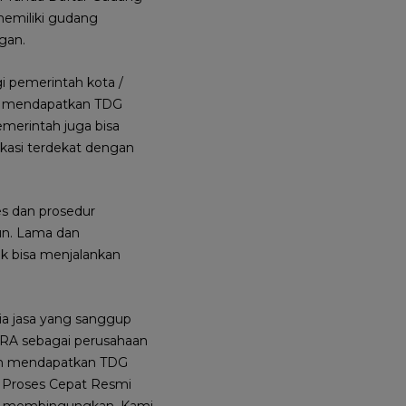
memiliki gudang
gan.
i pemerintah kota /
ses mendapatkan TDG
merintah juga bisa
kasi terdekat dengan
s dan prosedur
un. Lama dan
k bisa menjalankan
ia jasa yang sanggup
RA sebagai perusahaan
tan mendapatkan TDG
g Proses Cepat Resmi
ng membingungkan. Kami