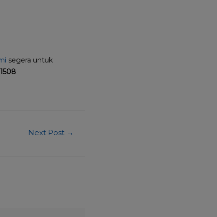
mi
segera untuk
21508
Next Post
→