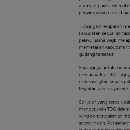
atau yang biasa dikenal 
penyimpanan untuk bar
TDG juga merupakan mele
kabupaten sesuai domisi
pelaku usaha wajib mela
memetakan kebutuhan bah
gudang tersebut.
Sayangnya untuk mendap
mendapatkan TDG ini ju
memusingkan kepala pela
kegiatan usaha nya secar
So ! jalan yang terbaik
mengerjakan TDG dalam 
yang berpengalaman di b
secara instan. Perusaha
sudah terpercaya dan s