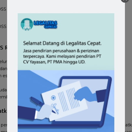
OSS
SS RBA
luruh sisi
udang
n estimasi daya tampung gudang
gudang
emilikan Gudang
patkan TDG
OSS RBA
h persyaratan TDG namun pada kenyataan nya untuk mendapatk