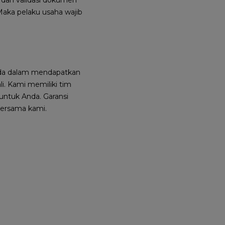
i dan validasi dokumen
 Maka pelaku usaha wajib
a dalam mendapatkan
. Kami memiliki tim
untuk Anda. Garansi
ersama kami.