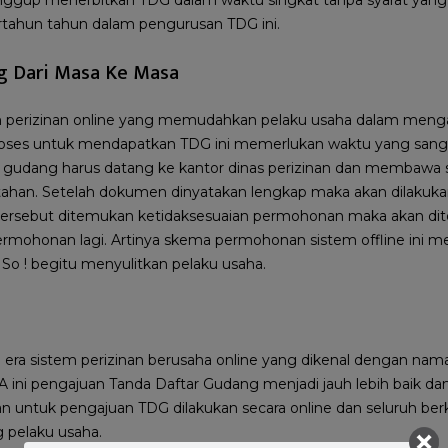
tahun tahun dalam pengurusan TDG ini.
g Dari Masa Ke Masa
m perizinan online yang memudahkan pelaku usaha dalam men
oses untuk mendapatkan TDG ini memerlukan waktu yang sangat
k gudang harus datang ke kantor dinas perizinan dan membawa 
ahan. Setelah dokumen dinyatakan lengkap maka akan dilakukan s
tersebut ditemukan ketidaksesuaian permohonan maka akan dit
ermohonan lagi. Artinya skema permohonan sistem offline ini 
So ! begitu menyulitkan pelaku usaha.
era sistem perizinan berusaha online yang dikenal dengan nam
ini pengajuan Tanda Daftar Gudang menjadi jauh lebih baik dan le
an untuk pengajuan TDG dilakukan secara online dan seluruh ber
 pelaku usaha.