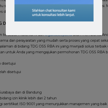
melelahkan. Hal ini karena waktu tunggu pemeriksaan verifikas
tu setelah menunggu verifikasi dan validasi data dan ada revisi.
 dari awal.
G Di Semarang Proses Cepat Resmi
tan tersebut maka kami dari
legalitascepat.id
akan membantu And
a dan perayaratan yang mudah serta proses yang cepat sekali
alaman di bidang TDG OSS RBA ini yang mwnjadi solusi terbaik 
ikan untuk Anda yang mengajukan permohonan TDG OSS RBA b
elah disetujui
 Surabaya dan di Bandung
dang izin klinik lebih dari 2 tahun
 sertifikat ISO 9001 yang menunjukkan manajemen yang baik