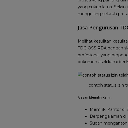
proses yang panjang dan 
yang cukup lama. Selain i
mengulang seluruh proses
Jasa Pengurusan TD
Melihat kesulitan kesuli
TDG OSS RBA dengan skem
profesional yang berpeng
dokumen aseli kami ber
contoh status izin t
Alasan Memilih Kami :
Memiliki Kantor di
Berpengalaman di bi
Sudah mengantongi