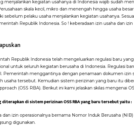
ng menjalankan kegiatan usahanya di Indonesia wajib sudah men
u Perusahaan skala kecil, mikro dan menengah hingga usaha besar.
miliki sebelum pelaku usaha menjalankan kegiatan usahanya. Sesu
erintah Republik Indonesia. So ! keberadaan izin usaha dan izin 
hapuskan
intah Republik Indonesia telah mengeluarkan regulasi baru ya
sional untuk seluruh kegiatan berusaha di Indonesia. Regulasi ba
nal. Pemerintah menggantinya dengan penamaan dokumen izin s
eh usaha tersebut. Kemudian sistem perizinan yang baru itu dibe
proach (OSS RBA). Berikut ini kami jelaskan skilas mengenai OS
 diterapkan di sistem perizinan OSS RBA yang baru tersebut yaitu :
ha dan izin operasionalnya bernama Nomor Induk Berusaha (NIB) 
ngsung digunakan.