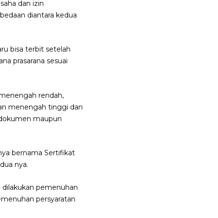
saha dan izin
rbedaan diantara kedua
u bisa terbit setelah
na prasarana sesuai
h, menengah rendah,
ngan menengah tinggi dan
an dokumen maupun
nya bernama Sertifikat
dua nya.
lu dilakukan pemenuhan
 pemenuhan persyaratan