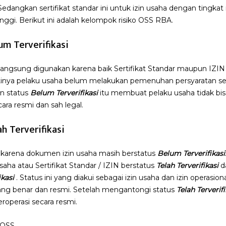
 Sedangkan sertifikat standar ini untuk izin usaha dengan tingk
ggi. Berikut ini adalah kelompok risiko OSS RBA.
um Terverifikasi
 langsung digunakan karena baik Sertifikat Standar maupun IZI
 artinya pelaku usaha belum melakukan pemenuhan persyaratan se
an status
Belum Terverifikasi
itu membuat pelaku usaha tidak bi
ara resmi dan sah legal.
h Terverifikasi
a karena dokumen izin usaha masih berstatus
Belum Terverifikasi
usaha atau Sertifikat Standar / IZIN berstatus
Telah Terverifikasi
d
kasi
. Status ini yang diakui sebagai izin usaha dan izin operasio
yang benar dan resmi. Setelah mengantongi status
Telah Terverifi
roperasi secara resmi.