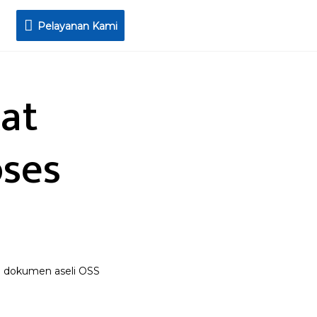
Pelayanan
Pelayanan Kami
Kami
kat
oses
nsi dokumen aseli OSS