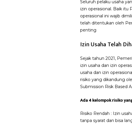
Seluruh pelaku usaha ya
izin operasional. Baik it
operasional ini wajib di
telah ditentukan oleh Pem
penting
Izin Usaha Telah Di
Sejak tahun 2021, Pemer
izin usaha dan izin opera
usaha dan izin operasio
risiko yang dikandung ol
Submission Risk Based Ap
Ada 4 kelompok risiko yang
Risiko Rendah : Izin usa
tanpa syarat dan bisa la