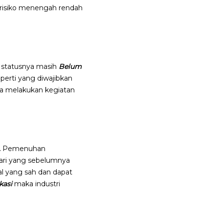
at risiko menengah rendah
N statusnya masih
Belum
perti yang diwajibkan
sa melakukan kegiatan
.
Pemenuhan
ari yang sebelumnya
nal yang sah dan dapat
kasi
maka industri