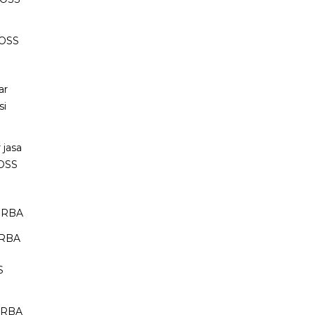
k OSS
 jasa
 OSS
 RBA
S RBA