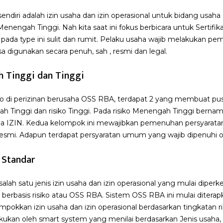
u sendiri adalah izin usaha dan izin operasional untuk bidang usaha
ngah Tinggi. Nah kita saat ini fokus berbicara untuk Sertifika
ada type ini sulit dan rumit. Pelaku usaha wajib melakukan pe
isa digunakan secara penuh, sah , resmi dan legal.
 Tinggi dan Tinggi
iko di perizinan berusaha OSS RBA, terdapat 2 yang membuat pu
ah Tinggi dan risiko Tinggi. Pada risiko Menengah Tinggi bernam
ama IZIN. Kedua kelompok ini mewajibkan pemenuhan persyarat
 resmi. Adapun terdapat persyaratan umum yang wajib dipenuhi o
 Standar
 salah satu jenis izin usaha dan izin operasional yang mulai diper
 berbasis risiko atau OSS RBA. Sistem OSS RBA ini mulai diterap
okkan izin usaha dan izin operasional berdasarkan tingkatan risi
lakukan oleh smart system yang menilai berdasarkan Jenis usaha