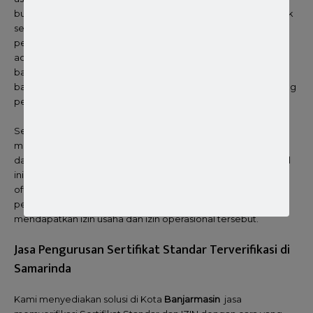
bukan perkara yang mudah dan sederhana. Pasalanya banyak
sekali dokumen persyaratan yang harus dilengkapi oleh para
pelaku usaha. Baik itu persyaratan berupa dokumen
administrasi maupun persyaratan sarana prasarana. Sudah
barang tentu sangat kompleks dan membingungkan apalagi
bagi pelaku usaha yang belum memiliki pengalaman di bidang
pengurusan legalitas usaha.
Selain menghabiskan energi dan biaya yang tinggi untuk
melengkapi persyaratan, pemenuhan persyaratan izin usaha
dan izin operasional ini memakan waktu yang cukup lama. Hal
ini karena seluruh pemeriksaan persyaratan dilakukan secara
offline manual. So ! sekalipun persyaratan sudah lengkap,
pelaku usaha harus menunggu berminggu minggu untuk
mendapatkan izin usaha dan izin operasional tersebut.
Jasa Pengurusan Sertifikat Standar Terverifikasi di
Samarinda
Kami menyediakan solusi di Kota
Banjarmasin
jasa