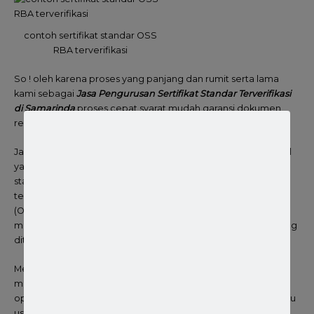
contoh sertifikat standar OSS
RBA terverifikasi
So ! oleh karena proses yang panjang dan rumit serta lama
kami sebagai
Jasa Pengurusan Sertifikat Standar Terverifikasi
di Samarinda
proses cepat syarat mudah garansi dokumen
resmi OSS RBA. Solusi terbaik sertifikat standar terverifikasi.
Jasa pengurusan sertifikat standar adalah layanan profesional
yang membantu perusahaan dalam memperoleh sertifikat
standar yang diperlukan untuk menjalankan kegiatan usaha,
terutama dalam konteks perizinan berusaha berbasis risiko
(OSS RBA). Sertifikat ini memastikan bahwa perusahaan
memenuhi standar kualitas, keselamatan, dan lingkungan yang
ditetapkan.
Mengantongi dan memiliki izin usaha serta izin operasional
memang wajib sebelum pelaku usaha menjalankan kegiatan
operasional. Namun langkah yang harus ditempuh oleh pelaku
usaha untuk mendapatkan izin usaha dan izin operasional