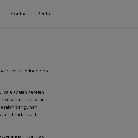
i
Contact
Berita
yani seluruh Indonesia
U saja adalah sebuah
ksi baik itu pelaksana
lesaian bangunan.
 dalam tender suatu
kewenangan nya masih