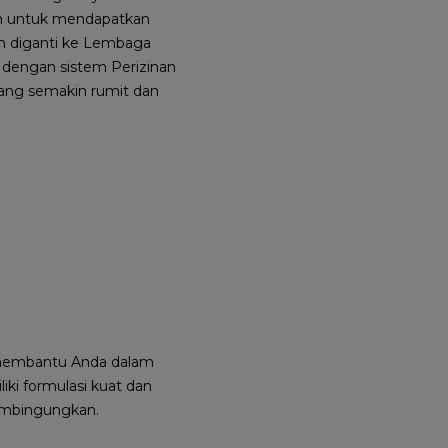
n untuk mendapatkan
h diganti ke Lembaga
 dengan sistem Perizinan
ang semakin rumit dan
p membantu Anda dalam
ki formulasi kuat dan
embingungkan.