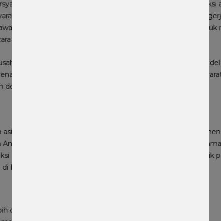
syaratan ini yang membuat banyak perusahaan jasa konstruksi 
aratan ini. Perusahaan asing ini akhirnya memilih untuk menger
 bawah tangan. Banyak pula yang mencari perusahaan jasa unt
ra lengkap, cepat dan syarat mudah.
usahaan jasa yang kompeten dalam mengerjakan SBUJK model t
karena memang sulit untuk menyusun seluruh Dokumen persyara
 dokumen persyaratan tersebut.
 asing tidak perlu riasu dan gelisah untuk melengkapi Dokumen
 Anda. Kami sebagai perusahaan jasa yang sudah berpengalama
ksi akan siap membantu Anda dalam pengurusan SBUJK milik 
di Indonesia.
bih dari 2 tahun dalam membantu pengurusan SBUJK