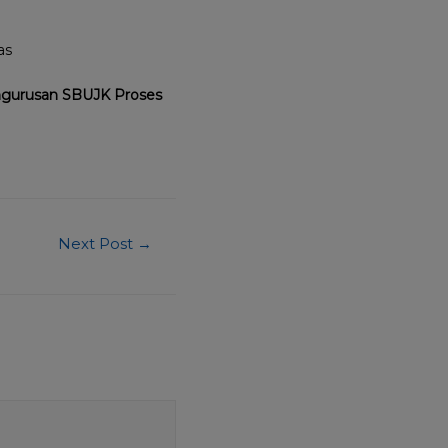
as
engurusan SBUJK Proses
Next Post
→