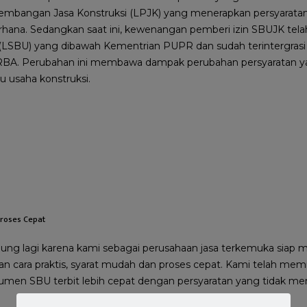
bangan Jasa Konstruksi (LPJK) yang menerapkan persyarata
ana. Sedangkan saat ini, kewenangan pemberi izin SBUJK tela
 (LSBU) yang dibawah Kementrian PUPR dan sudah terintergrasi
S RBA. Perubahan ini membawa dampak perubahan persyaratan y
 usaha konstruksi.
Proses Cepat
ingung lagi karena kami sebagai perusahaan jasa terkemuka sia
ara praktis, syarat mudah dan proses cepat. Kami telah memili
men SBU terbit lebih cepat dengan persyaratan yang tidak m