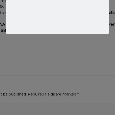
g mahir bahasa Mandarin dan bahasa Inggris
5 hari tanpa libur
sertifikat ISO 9001 sebagai jaminan manajeman yang berkualit
WA 08112121508 untuk konsultasi dengan kami sebagai Jasa P
SBUJK dengan kualitas pelayanan terbaik.
t
ot be published.
Required fields are marked
*