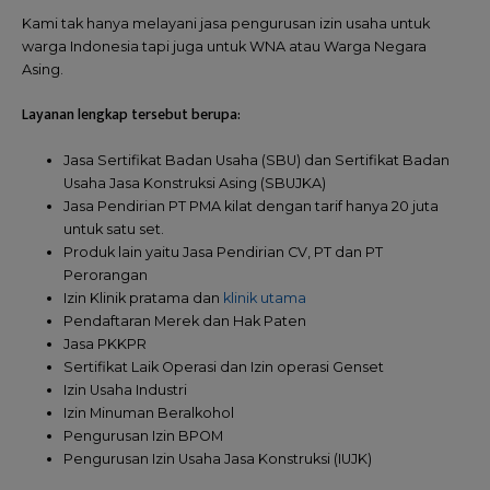
Kami tak hanya melayani jasa pengurusan izin usaha untuk
warga Indonesia tapi juga untuk WNA atau Warga Negara
Asing.
Layanan lengkap tersebut berupa:
Jasa Sertifikat Badan Usaha (SBU) dan Sertifikat Badan
Usaha Jasa Konstruksi Asing (SBUJKA)
Jasa Pendirian PT PMA kilat dengan tarif hanya 20 juta
untuk satu set.
Produk lain yaitu Jasa Pendirian CV, PT dan PT
Perorangan
Izin Klinik pratama dan
klinik utama
Pendaftaran Merek dan Hak Paten
Jasa PKKPR
Sertifikat Laik Operasi dan Izin operasi Genset
Izin Usaha Industri
Izin Minuman Beralkohol
Pengurusan Izin BPOM
Pengurusan Izin Usaha Jasa Konstruksi (IUJK)