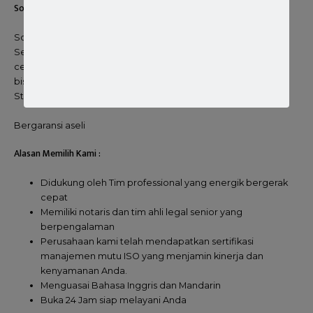
Solusi Jasa Pembuatan Sertifikat Standar OSS RBA Terdekat
So ! kami menyediakan solusi untuk jasa memverifikasi
Sertifikat Standar dan IZIN dengan cara yang instan, proses
cepat yang salah satunya Sertifikat Standar Catering. Anda
bisa melakukan negosiasi Biaya Jasa Pengurusan Sertifikat
Standar Terverifikasi dengan Biro Jasa ini
Bergaransi aseli
Alasan Memilih Kami :
Didukung oleh Tim professional yang energik bergerak
cepat
Memiliki notaris dan tim ahli legal senior yang
berpengalaman
Perusahaan kami telah mendapatkan sertifikasi
manajemen mutu ISO yang menjamin kinerja dan
kenyamanan Anda.
Menguasai Bahasa Inggris dan Mandarin
Buka 24 Jam siap melayani Anda