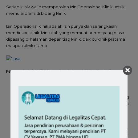
Setiap klinik wajib memperoleh Izin Operasional Klinik untuk
memulai bisnis di bidang klinik
Izin Operasional klinik adalah izin punya dari serangkaian
mendirikan klinik. Izin inilah yang memuat nomor yang biasa
dipasang di halaman depan tiap klinik, baik itu klinik pratama
maupun klinik utama
Persyaratan Izin Klinik Utama dan Pratama 2021 antara lain :
Sudah mengantongi Surat Izin Praktik Dokter (SIP)
spesialis dan SIP dokter umum dan Apoteker
Memiliki izin lingkungan berupa SPPL atau UKL UPL yang
disahkan oleh Dinas Lingkungan Hidup Pemerintah Kota
atau kabupaten
IMB Fungsi Klinik
Mendapatkan Izin Tata Ruang
Persetujuan tetangga kiri dan kanan yang diketahui dan
disahkan oleh Kelurahan dan Kecamatan sesuai domisili