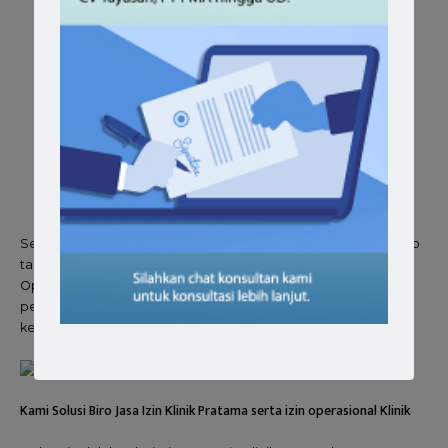
klinik
Dilengkapi dengan profil serta denah klinik secara
lengkap
Sudah mempunyai Sertifikat Laik Fungsi
Telah mendapatkan notifikasi persetujuan Sarana dan
Prasarana klinik
NIB
yang ada harus mencakup KBLI klinik
Memiliki rekomendasi dari kecamatan
Dilengkapi dengan bukti sertifikasi keahlian bidang
kecantikan atau kompetensi bidang sesuai fungsi klinik
Semua syarat tersebut harus Anda lengkapi dan bersifat Wajib
tanpa terkecuali, Memang untuk mendapatkan Izin
Operasional Klinik, Pemerintah Indonesia memberlakukan
persyaratan yang banyak karena klinik adalah fasilitas
kesehatan yang berkaitan dengan nyawa manusia.
Kami Solusi Biro Jasa Izin Klinik Pratama serta izin operasional Klinik