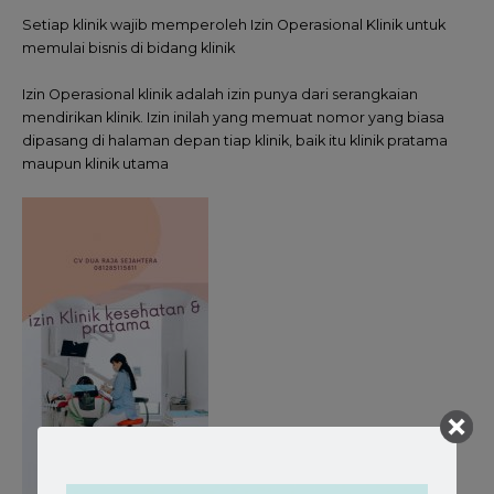
Setiap klinik wajib memperoleh Izin Operasional Klinik untuk
memulai bisnis di bidang klinik
Izin Operasional klinik adalah izin punya dari serangkaian
mendirikan klinik. Izin inilah yang memuat nomor yang biasa
dipasang di halaman depan tiap klinik, baik itu klinik pratama
maupun klinik utama