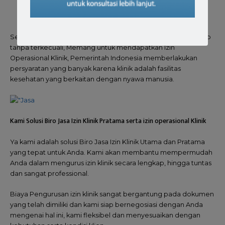
Dilengkapi dengan bukti sertifikasi keahlian bidang
kecantikan atau kompetensi bidang sesuai fungsi klinik
Semua syarat tersebut harus Anda lengkapi dan bersifat Wajib
tanpa terkecuali, Memang untuk mendapatkan Izin
Operasional Klinik, Pemerintah Indonesia memberlakukan
persyaratan yang banyak karena klinik adalah fasilitas
kesehatan yang berkaitan dengan nyawa manusia.
Kami Solusi Biro Jasa Izin Klinik Pratama serta izin operasional Klinik
Ya kami adalah solusi Biro Jasa Izin Klinik Utama dan Pratama
yang tepat untuk Anda. Kami akan membantu mempermudah
Anda dalam mengurus izin klinik secara lengkap, hingga tuntas
dan sangat professional.
Biaya Pengurusan izin klinik sangat bergantung pada dokumen
yang telah dimiliki dan kami siap bernegosiasi dengan Anda
mengenai hal ini, kami fleksibel dan menyesuaikan dengan