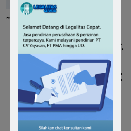
Persyaratan Izin Klinik Utama dan Pratama 2021 antara lain :
Sudah mengantongi Surat Izin Praktik Dokter (SIP)
spesialis dan SIP dokter umum dan Apoteker
Memiliki izin lingkungan berupa SPPL atau UKL UPL yang
disahkan oleh Dinas Lingkungan Hidup Pemerintah Kota
atau kabupaten
IMB Fungsi Klinik
Mendapatkan Izin Tata Ruang
Persetujuan tetangga kiri dan kanan yang diketahui dan
disahkan oleh Kelurahan dan Kecamatan sesuai domisili
klinik
Dilengkapi dengan profil serta denah klinik secara
lengkap
Sudah mempunyai Sertifikat Laik Fungsi
Telah mendapatkan notifikasi persetujuan Sarana dan
Prasarana klinik
NIB
yang ada harus mencakup KBLI klinik
Memiliki rekomendasi dari kecamatan