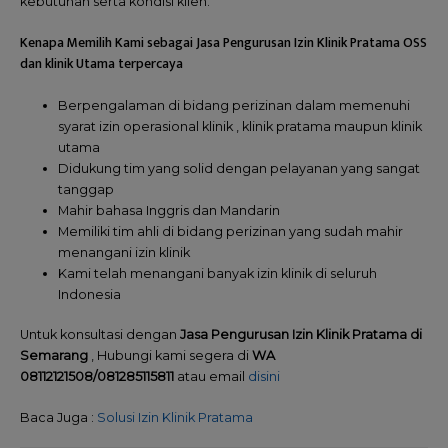
kebutuhan serta kondisi klien.
Kenapa Memilih Kami sebagai Jasa Pengurusan Izin Klinik Pratama OSS
dan klinik Utama terpercaya
Berpengalaman di bidang perizinan dalam memenuhi
syarat izin operasional klinik , klinik pratama maupun klinik
utama
Didukung tim yang solid dengan pelayanan yang sangat
tanggap
Mahir bahasa Inggris dan Mandarin
Memiliki tim ahli di bidang perizinan yang sudah mahir
menangani izin klinik
Kami telah menangani banyak izin klinik di seluruh
Indonesia
Untuk konsultasi dengan
Jasa Pengurusan Izin Klinik Pratama di
Semarang
, Hubungi kami segera di
WA
08112121508/081285115811
atau email
disini
Baca Juga :
Solusi Izin Klinik Pratama