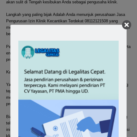
akan sulit di Tengah kesibukan Anda sebagai pengusaha klinik.
Langkah yang paling bijak Adalah Anda menunjuk perusahaan Jasa
Pengurusan Izin Klinik Kecantikan Terdekat 08112121508 yang
memang sudah berpengalaman di bidang pengurusan izin klinik dalam
berbagai bentuknya.
Penunjukkan ini akan memperingan Anda dan menghemat waktu serta
energi Anda untuk mengurusnya. Biarlah kami sebagai tenaga
professional yang mengurus dokument Anda.
Kami Solusi Biro Jasa Izin Klinik serta izin operasional Klinik
Ya kami adalah solusi Biro Jasa Izin Klinik Utama dan Pratama yang
tepat untuk Anda. Kami akan membantu mempermudah Anda dalam
mengurus izin klinik secara lengkap, hingga tuntas dan sangat
professional.
Biaya Pengurusan izin klinik sangat bergantung pada dokumen yang
telah dimiliki dan kami siap bernegosiasi dengan Anda mengenai hal
ini. Kami fleksibel dan menyesuaikan dengan kebutuhan serta kondisi
klien.