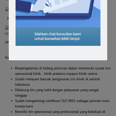
jasa pengurusan izin klinik
jasa pengurusan izin operasional klinik
pratama
Kenapa Memilih Kami sebagai Jasa Pengurusan Izin Klinik
Berpengalaman di bidang perizinan dalam memenuhi syarat izin
operasional klinik , klinik pratama maupun klinik utama
Sudah melayani banyak pengurusan izin klinik di seluruh
Indonesia
Didukung tim yang solid dengan pelayanan yang sangat
tanggap
Sudah mengantongi sertifikasi ISO 9001 sebagai jaminan mutu
kinerja kami
Memiliki tim operasional yang professional yang berlokasi di