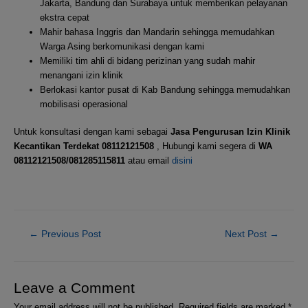
Jakarta, Bandung dan Surabaya untuk memberikan pelayanan
ekstra cepat
Mahir bahasa Inggris dan Mandarin sehingga memudahkan
Warga Asing berkomunikasi dengan kami
Memiliki tim ahli di bidang perizinan yang sudah mahir
menangani izin klinik
Berlokasi kantor pusat di Kab Bandung sehingga memudahkan
mobilisasi operasional
Untuk konsultasi dengan kami sebagai
Jasa Pengurusan Izin Klinik
Kecantikan Terdekat 08112121508
, Hubungi kami segera di
WA
08112121508/081285115811
atau email
disini
←
Previous Post
Next Post
→
Leave a Comment
Your email address will not be published.
Required fields are marked
*