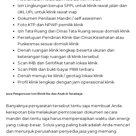
Izin Lingkungan berupa SPPL untuk klinik rawat jalan dan
UKL UPL untuk klinik rawat inap
Dokumen Penilaian Mandiri / self assesmen
Foto KTP dan NPWP pemilik klinik
Izin Tata Ruang dari Dinas Tata Ruang sesuai domisili klinik
Persetujuan Pendirian Klinik dari Dinas Kesehatan atau
Puskesmas sesuai domisili klinik
Denah ruangan klinik lengkap beserta ukuran dan
keterangan tiap ruangan di klinik tersebut.
Scan IMB dan Sertifikat tanah lokasi klinik.
Scan PBB dan bukti bayar PBB terbaru
Denah menuju ke klinik / geotag lokasi klinik
Profil klinik lengkap dengan jam operasional klinik.
Jasa Pengurusan Izin Klinik Ibu dan Anak di Surabaya
Banyaknya persyaratan tersebut tentu saja membuat Anda
kerepotan bila melakukan pemrosesan dokumen secara
mandiri dan tentu saja harus mempersiapkan waktu dan energi
yang cukup besar. Solusi yang paling baik adalah Anda mencari
dan menunjuk perusahaan penyedia jasa yang memang