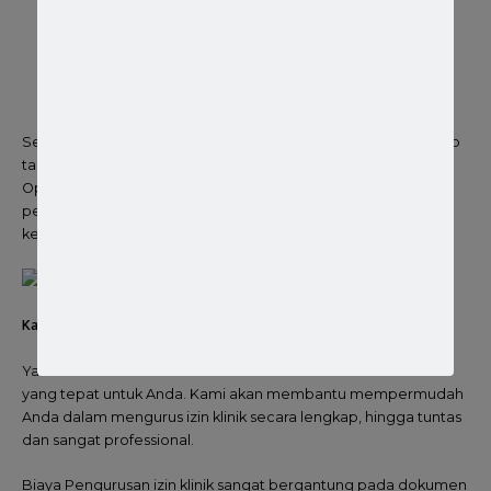
Prasarana klinik
NIB
yang ada harus mencakup KBLI klinik
Memiliki rekomendasi dari kecamatan
Dilengkapi dengan bukti sertifikasi keahlian bidang
kecantikan atau kompetensi bidang sesuai fungsi klinik
Semua syarat tersebut harus Anda lengkapi dan bersifat Wajib
tanpa terkecuali, Memang untuk mendapatkan Izin
Operasional Klinik, Pemerintah Indonesia memberlakukan
persyaratan yang banyak karena klinik adalah fasilitas
kesehatan yang berkaitan dengan nyawa manusia.
Kami Solusi Biro Jasa Izin Klinik Pratama serta izin operasional Klinik
Ya kami adalah solusi Biro Jasa Izin Klinik Utama dan Pratama
yang tepat untuk Anda. Kami akan membantu mempermudah
Anda dalam mengurus izin klinik secara lengkap, hingga tuntas
dan sangat professional.
Biaya Pengurusan izin klinik sangat bergantung pada dokumen