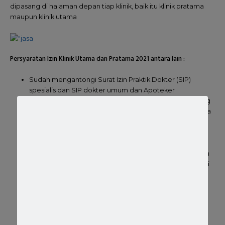
dipasang di halaman depan tiap klinik, baik itu klinik pratama
maupun klinik utama
Persyaratan Izin Klinik Utama dan Pratama 2021 antara lain :
Sudah mengantongi Surat Izin Praktik Dokter (SIP)
spesialis dan SIP dokter umum dan Apoteker
Memiliki izin lingkungan berupa SPPL atau UKL UPL yang
disahkan oleh Dinas Lingkungan Hidup Pemerintah Kota
atau kabupaten
IMB Fungsi Klinik
Mendapatkan Izin Tata Ruang
Persetujuan tetangga kiri dan kanan yang diketahui dan
disahkan oleh Kelurahan dan Kecamatan sesuai domisili
klinik
Dilengkapi dengan profil serta denah klinik secara
lengkap
Sudah mempunyai Sertifikat Laik Fungsi
Telah mendapatkan notifikasi persetujuan Sarana dan