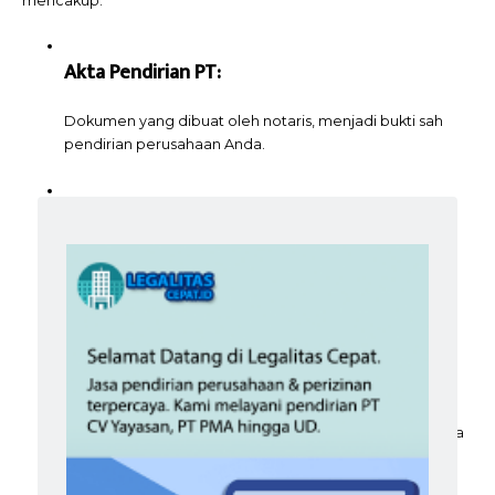
mencakup:
Akta Pendirian PT:
Dokumen yang dibuat oleh notaris, menjadi bukti sah
pendirian perusahaan Anda.
SK (Surat Keputusan)
Kemenkumham
:
Pengesahan resmi dari Kementerian Hukum dan HAM
bahwa PT Anda telah terdaftar dan memiliki kekuatan
hukum.
NIB
(Nomor Induk Berusaha):
Identitas tunggal perusahaan yang berlaku untuk semua
perizinan usaha.