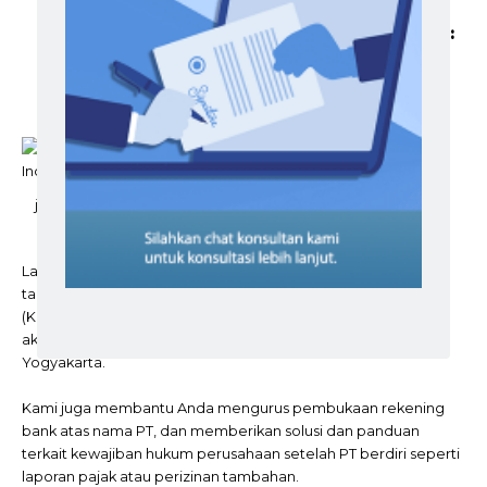
NPWP (Nomor Pokok Wajib Pajak) Perusahaan:
Kartu NPWP atas nama PT yang penting untuk urusan
perpajakan.
jasa pembuatan PT Tercepat di
Indonesia
Layanan berkualitas juga sering menawarkan layanan
tambahan yang sangat membantu, seperti Virtual Office
(Kantor Virtual) jika Anda belum memiliki kantor fisik mereka
akan menyediakan alamat domisili di lokasi strategis di
Yogyakarta.
Kami juga membantu Anda mengurus pembukaan rekening
bank atas nama PT, dan memberikan solusi dan panduan
terkait kewajiban hukum perusahaan setelah PT berdiri seperti
laporan pajak atau perizinan tambahan.