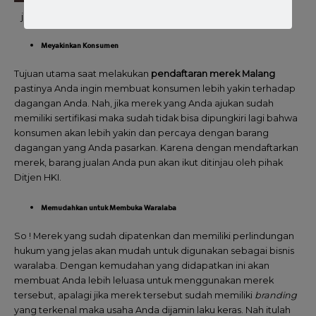
jasa pendaftaran merek malang
Meyakinkan Konsumen
Tujuan utama saat melakukan
pendaftaran merek Malang
pastinya Anda ingin membuat konsumen lebih yakin terhadap
dagangan Anda. Nah, jika merek yang Anda ajukan sudah
memiliki sertifikasi maka sudah tidak bisa dipungkiri lagi bahwa
konsumen akan lebih yakin dan percaya dengan barang
dagangan yang Anda pasarkan. Karena dengan mendaftarkan
merek, barang jualan Anda pun akan ikut ditinjau oleh pihak
Ditjen HKI.
Memudahkan untuk Membuka Waralaba
So ! Merek yang sudah dipatenkan dan memiliki perlindungan
hukum yang jelas akan mudah untuk digunakan sebagai bisnis
waralaba. Dengan kemudahan yang didapatkan ini akan
membuat Anda lebih leluasa untuk menggunakan merek
tersebut, apalagi jika merek tersebut sudah memiliki
branding
yang terkenal maka usaha Anda dijamin laku keras. Nah itulah