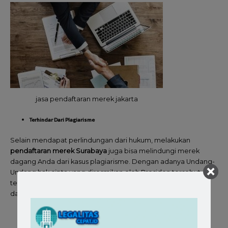
jasa pendaftaran merek jakarta
Terhindar Dari Plagiarisme
Selain mendapat perlindungan dari hukum, melakukan
pendaftaran merek Surabaya
juga bisa melindungi merek
dagang Anda dari kasus plagiarisme. Dengan adanya Undang-
Undang hak cipta yang diresmikan oleh Presiden tersebut
telah menjamin bahwa merek dagang Anda sudah disahkan
dan tidak diizinkan untuk dijiplak oleh pihak lain.
Ikut Berperan dalam Meningkatkan Nilai Perusahaan