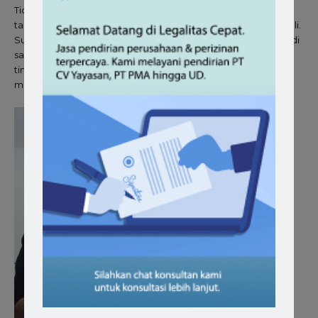
Tidak bisa dipungkiri bahwa merek dagangan menjadi daya
tarik utama yang membuat pelanggan tertarik untuk membeli.
Suatu
brand
atau merek dari sebuah perusahaan bisa menjadi
salah satu aset perusahaan yang berharga dan bernilai
tinggi. Oleh karena itu yuk
cek merek
Anda, apakah bisa
menarik pengunjung?