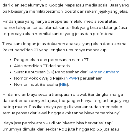
dari klien sebelumnya di Google Maps atau media sosial. Jasa yang
baik biasanya memiliki testimoni positif dan rekam jejak yang jelas.
Hindari jasa yang hanya beroperasi melalui media sosial atau
nomor telepon tanpa alamat kantor fisik yang bisa didatangi. Jasa
terpercaya akan memiliki kantor yang jelas dan profesional.
Tanyakan dengan jelas dokumen apa saja yang akan Anda terima.
Paket pendirian PT yang lengkap umumnya mencakup:
Pengecekan dan pemesanan nama PT.
Akta pendirian PT dari notaris.
Surat Keputusan (SK) Pengesahan dari
Kemenkumham
.
Nomor Pokok Wajib Pajak (
NPWP
) perusahaan.
Nomor Induk Berusaha (
NIB
).
Minta rincian biaya secara transparan di awal. Bandingkan harga
dari beberapa penyedia jasa, tapi jangan hanya tergiur harga yang
paling murah. Pastikan biaya yang ditawarkan sudah mencakup
semua proses dari awal hingga akhir tanpa biaya tersembunyi.
Biaya jasa pembuatan PT di Mojokerto bisa bervariasi, tapi
umumnya dimulai dari sekitar Rp 2 juta hingga Rp 6,5 juta atau