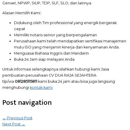
Genset, NPWP, SIUP, TDP, SLF, SLO, dan lainnya.
Alasan Memilih Kami :
Didukung oleh Tim professional yang energik bergerak
cepat
Memiliki notaris senior yang berpengalaman
Perusahaan kami telah mendapatkan sertifikasi manajemen
mutu ISO yang menjamin kinerja dan kenyamanan Anda.
Menguasai Bahasa Inggris dan Mandarin
Buka 24 Jam siap melayani Anda
Untuk informasi selengkapnya silahkan hubungi kami Jasa
pembuatan perusahaan CV DUA RAJA SEJAHTERA
tlp/wa
081285115811
kami buka 24 jam atau bisa juga langsung
menghubungi
kontak kami
Post navigation
←
Previous Post
Next Post
→