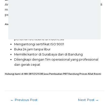
Anda segera mendapatkan sertifikat tersebut. Bisnis Anda jadi
makin berkembang pesat karena konsumen pasti hanya
percaya dengan produk Anda tersebut.
Alasan memiilih Kami sebagai perusahaan jasa adalah :
Berpengalaman lebih dari 2 tahun di bidang izin
perizinan berusaha di Indonesia
Mengantongi sertifikat ISO 9001
Buka 24 jam tanpa libur
Memiliki kantor di Surabaya dan di Bandung
Dilengkapi dengan Tim operasional yang professional
dan gerak cepat
Hubungi
kami
di WA 08112121508 Jasa Pembuatan PIRT Bandung Proses Kilat Resmi
Post
←
Previous Post
Next Post
→
navigation