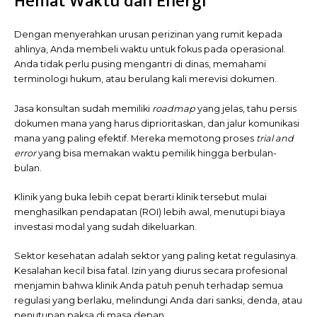
Hemat Waktu dan Energi
Dengan menyerahkan urusan perizinan yang rumit kepada
ahlinya, Anda membeli waktu untuk fokus pada operasional.
Anda tidak perlu pusing mengantri di dinas, memahami
terminologi hukum, atau berulang kali merevisi dokumen.
Jasa konsultan sudah memiliki
roadmap
yang jelas, tahu persis
dokumen mana yang harus diprioritaskan, dan jalur komunikasi
mana yang paling efektif. Mereka memotong proses
trial and
error
yang bisa memakan waktu pemilik hingga berbulan-
bulan.
Klinik yang buka lebih cepat berarti klinik tersebut mulai
menghasilkan pendapatan (ROI) lebih awal, menutupi biaya
investasi modal yang sudah dikeluarkan.
Sektor kesehatan adalah sektor yang paling ketat regulasinya.
Kesalahan kecil bisa fatal. Izin yang diurus secara profesional
menjamin bahwa klinik Anda patuh penuh terhadap semua
regulasi yang berlaku, melindungi Anda dari sanksi, denda, atau
penutupan paksa di masa depan.