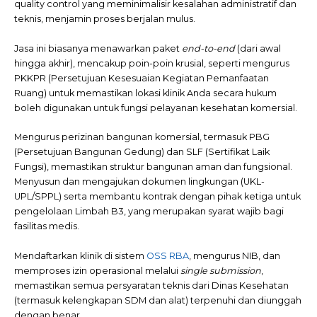
quality control yang meminimalisir kesalahan administratif dan
teknis, menjamin proses berjalan mulus.
Jasa ini biasanya menawarkan paket
end-to-end
(dari awal
hingga akhir), mencakup poin-poin krusial, seperti mengurus
PKKPR (Persetujuan Kesesuaian Kegiatan Pemanfaatan
Ruang) untuk memastikan lokasi klinik Anda secara hukum
boleh digunakan untuk fungsi pelayanan kesehatan komersial.
Mengurus perizinan bangunan komersial, termasuk PBG
(Persetujuan Bangunan Gedung) dan SLF (Sertifikat Laik
Fungsi), memastikan struktur bangunan aman dan fungsional.
Menyusun dan mengajukan dokumen lingkungan (UKL-
UPL/SPPL) serta membantu kontrak dengan pihak ketiga untuk
pengelolaan Limbah B3, yang merupakan syarat wajib bagi
fasilitas medis.
Mendaftarkan klinik di sistem
OSS RBA
, mengurus NIB, dan
memproses izin operasional melalui
single submission
,
memastikan semua persyaratan teknis dari Dinas Kesehatan
(termasuk kelengkapan SDM dan alat) terpenuhi dan diunggah
dengan benar.