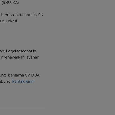
ng (SBUJKA)
erupa: akta notaris, SK
in Lokasi.
n. Legalitascepat.id
.id menawarkan layanan
ung
bersama CV DUA
hubungi
kontak kami