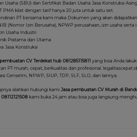
dan Usaha (SBU) dan Sertifikat Badan Usaha Jasa Konstruksi Asi
PMA kilat dengan tarif hanya 20 juta untuk satu set.
endirian PT bersama kami maka Dokumen yang akan didapatkan b
(Nomor Izin Berusaha), NPWP perusahaan, izin usaha serta iz
in Usaha Industri
linik Pratama dan Utama
ha Jasa Konstruksi
 pembuatan CV Terdekat hub 081285115811
yang bisa Anda lakuka
 PT murah, cepat, berkualitas dan profesional. legalitascepat
perasi Gensetm, NPWP, SIUP, TDP, SLF, SLO, dan lainnya.
apnya silahkan hubungi kami
Jasa pembuatan CV Murah di Band
08112121508
kami buka 24 jam atau bisa juga langsung meng