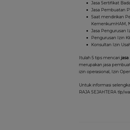
Jasa Sertifikat Ba
Jasa Pembuatan PT 
Saat mendirikan P
KemenkumHAM, NIB 
Jasa Pengurusan Iz
Pengurusan Izin K
Konsultan Izin Usa
Itulah 5 tips mencari
jasa
merupakan jasa pembuatan
izin operasional, Izin O
Untuk informasi selengk
RAJA SEJAHTERA tlp/wa