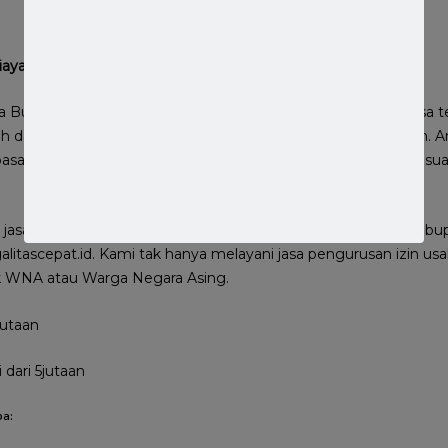
iaya
 Buat PT, Anda perlu menyiapkan biaya untuk membayar jasa te
 dan tidak masuk akal, untuk menghindari terkena penipuan. A
saran yang umum dan standar, serta memilih biaya yang sesu
asa pembuatan PT yang murah di sekitar Bogor kota dan kabupa
alitascepat.id. Kami tak hanya melayani jasa pengurusan izin u
uk WNA atau Warga Negara Asing.
jutaan
 dari 5jutaan
pa: