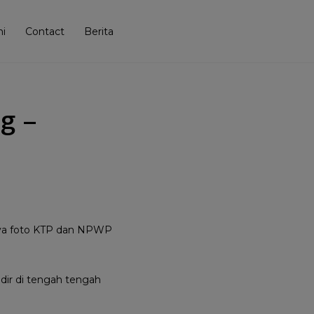
i
Contact
Berita
g –
anya foto KTP dan NPWP
dir di tengah tengah
.