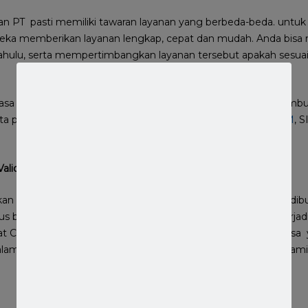
an PT pasti memiliki tawaran layanan yang berbeda-beda. untuk
eka memberikan layanan lengkap, cepat dan mudah. Anda bisa
 dahulu, serta mempertimbangkan layanan tersebut apakah sesua
 jasa pendirian PT yang kompeten dan profesional dalam membua
 pendirian perusahaan beserta dengan
SK KemenkumHAM
, 
alidasi
an hal yang penting untuk diperhatikan, di mana jaminan ini dib
us bisa mengatasi atau menghadapi resiko yang mungkin terjadi
V, seringkali ada kendala yang muncul. Perusahaan biro jasa y
am mengatasi hal tersebut, sehingga tidak takut memberi jamin