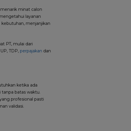
 menarik minat calon
 mengetahui layanan
i kebutuhan, menjanjikan
t PT, mulai dari
SIUP, TDP,
perpajakan
dan
utuhkan ketika ada
 tanpa batas waktu.
ang profesional pasti
an validasi.