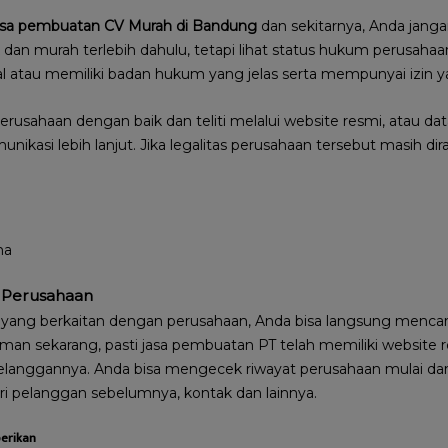
asa pembuatan CV Murah di Bandung
dan sekitarnya, Anda janga
an murah terlebih dahulu, tetapi lihat status hukum perusahaan 
l atau memiliki badan hukum yang jelas serta mempunyai izin y
perusahaan dengan baik dan teliti melalui website resmi, atau d
nikasi lebih lanjut. Jika legalitas perusahaan tersebut masih dir
ma
t Perusahaan
yang berkaitan dengan perusahaan, Anda bisa langsung mencar
aman sekarang, pasti jasa pembuatan PT telah memiliki website 
elanggannya. Anda bisa mengecek riwayat perusahaan mulai dari
ri pelanggan sebelumnya, kontak dan lainnya.
berikan