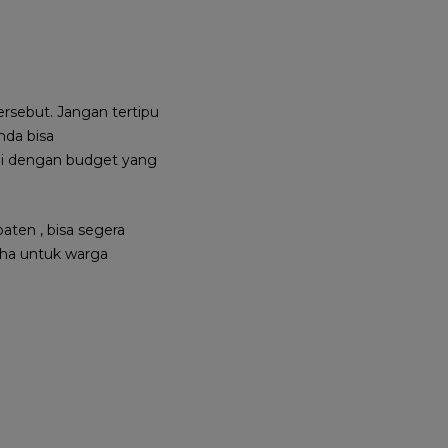
rsebut. Jangan tertipu
nda bisa
ai dengan budget yang
ten , bisa segera
saha untuk warga