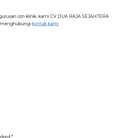
ngurusan izin klinik, kami CV DUA RAJA SEJAHTERA
ng menghubungi
kontak kami
arked
*