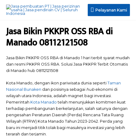
Pelayanan
Pelayanan Kami
Kami
Jasa Bikin PKKPR OSS RBA di
Manado 08112121508
Jasa Bikin PKKPR OSS RBA di Manado 1 hari terbit syarat mudah
dan resmi PKKPR OSS RBA. Solusi Jasa PKKPR Terbit Otomatis
di Manado hub 08112121508
Kota Manado, dengan ikon pariwisata dunia seperti
Taman
Nasional Bunaken
dan posisinya sebagai
hub
ekonomi di
wilayah utara Indonesia, adalah magnet bagi investasi.
Pemerintah
Kota Manado
telah menunjukkan komitmen kuat
terhadap pembangunan berkelanjutan, salah satunya dengan
pengesahan Peraturan Daerah (Perda) Rencana Tata Ruang
Wilayah (RTRW) Kota Manado Tahun 2023-2042. Perda yang
baru ini menjadi titik tolak bagi masuknya investasi yang lebih
terarah dan terjamin.