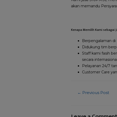
akan memandu Persyarata
Kenapa Memilih Kami sebagai J
Berpengalaman di b
Didukung tim berpe
Staff kami fasih 
secara internasiona
Pelayanan 24/7 tan
Customer Care ya
←
Previous Post
Leave a Commen