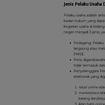
Jenis Pelaku Usaha
Pelaku usaha adalah set
badan hukum yang dapat 
kegiatan usaha di bidan
negeri menjadi 3 jenis, ya
Pedagang: Pelaku 
langsung atau mela
PMSE.
Perlu digarisbawah
tidak termasuk da
Penyelenggara Per
elektronik yang di
retail online
ata
marketplace
at
barang dan/atau 
iklan baris
onlin