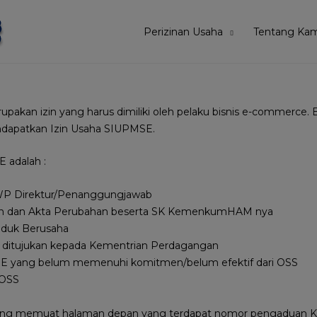
Perizinan Usaha
Tentang Kam
akan izin yang harus dimiliki oleh pelaku bisnis e-commerce. Be
ndapatkan Izin Usaha SIUPMSE.
 adalah :
P Direktur/Penanggungjawab
ian dan Akta Perubahan beserta SK KemenkumHAM nya
nduk Berusaha
 ditujukan kepada Kementrian Perdagangan
SE yang belum memenuhi komitmen/belum efektif dari OSS
i OSS
yang memuat halaman depan yang terdapat nomor pengaduan 