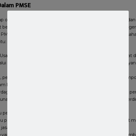
 Dalam PMSE
iap orang perseorangan atau badan usaha yang berbentuk bada
berupa pelaku usaha dalam negeri dan pelaku usaha luar nege
g PMSE. Pasal 5 PP tentang
e-commerce
membagi pelaku usaha 
itu:
Usaha yang melakukan PMSE baik dengan sarana yang dibuat dan 
lui sarana milik pihak PPMSE, atau sistem elektronik lainnya y
i, penjual yang hanya menjual barang dan/atau jasa secara tempor
lam kategori pedagang.
dagangan Melalui Sistem Elektronik (PPMSE): Pelaku Usaha pe
gunakan untuk transaksi perdagangan. Model bisnis PPMSE terdiri
u pedagang yang memiliki sarana PMSE sendiri.
au penyedia
platform
sebagai wadah dimana pedagang dapat 
jasa.
e
yaitu suatu
platform
yang mempertemukan penjual dan pembel