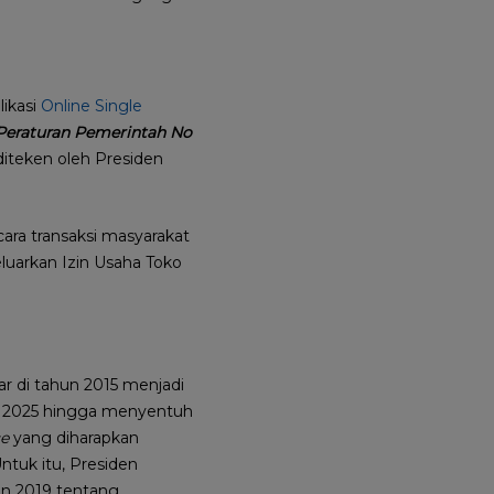
likasi
Online Single
Peraturan Pemerintah No
teken oleh Presiden
ra transaksi masyarakat
keluarkan Izin Usaha Toko
ar di tahun 2015 menjadi
un 2025 hingga menyentuh
e
yang diharapkan
ntuk itu, Presiden
n 2019 tentang