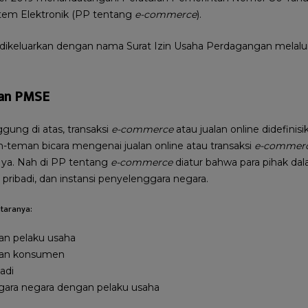
tem Elektronik (PP tentang
e-commerce
).
ikeluarkan dengan nama Surat Izin Usaha Perdagangan melalui
kan PMSE
gung di atas, transaksi
e-commerce
atau jualan online didefinis
n-teman bicara mengenai jualan online atau transaksi
e-commer
ya. Nah di PP tentang
e-commerce
diatur bahwa para pihak dal
pribadi, dan instansi penyelenggara negara.
ntaranya:
an pelaku usaha
gan konsumen
adi
ggara negara dengan pelaku usaha