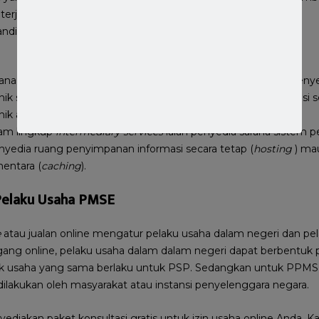
i terjadi tanpa melibatkan PPMSE.
nding harga
ana Perantara
(intermediary services)
: Pelaku usaha yang menye
nik selain penyelenggara telekomunikasi yang hanya berfungsi 
nik antara pengirim dengan penerima.
am lingkup
intermediary services
ialah penyedia sarana sistem p
enyedia ruang penyimpanan informasi secara tetap (
hosting
) ma
ntara (
caching
).
Pelaku Usaha PMSE
e
atau jualan online mengatur pelaku usaha dalam negeri dan pel
agang online, pelaku usaha dalam dalam negeri dapat berbentuk
k usaha yang sama berlaku untuk PSP. Sedangkan untuk PPMSE
dilakukan oleh masyarakat atau instansi penyelenggara negara.
iakan paket konsultasi gratis untuk izin usaha online Anda. K