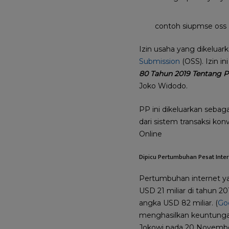
contoh siupmse oss
Izin usaha yang dikeluar
Submission
(OSS). Izin i
80 Tahun 2019 Tentang P
Joko Widodo.
PP ini dikeluarkan seba
dari sistem transaksi kon
Online
Dipicu Pertumbuhan Pesat Inte
Pertumbuhan internet yan
USD 21 miliar di tahun 2
angka USD 82 miliar. (
Go
menghasilkan keuntungan 
Jokowi pada 20 Novembe