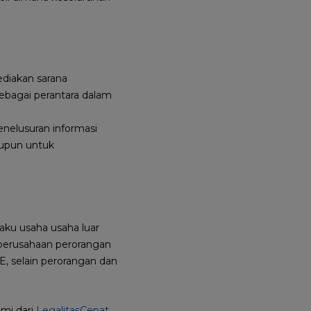
diakan sarana
sebagai perantara dalam
enelusuran informasi
upun untuk
aku usaha usaha luar
 perusahaan perorangan
, selain perorangan dan
ami dari
LegalitasCepat