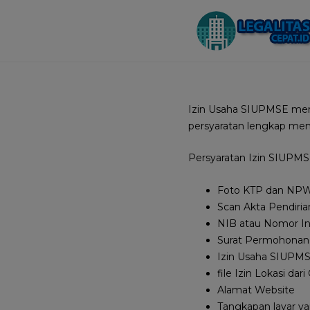
Izin Usaha SIUPMSE merup
persyaratan lengkap me
Persyaratan Izin SIUPMSE
Foto KTP dan NPW
Scan Akta Pendir
NIB atau Nomor I
Surat Permohonan
Izin Usaha SIUPM
file Izin Lokasi dar
Alamat Website
Tangkapan layar 