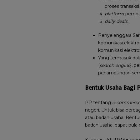
proses transaks
platform
pemba
daily deals.
Penyelenggara Sar
komunikasi elektro
komunikasi elektro
Yang termasuk dal
(
search engine
), p
penampungan seme
Bentuk Usaha Bagi 
PP tentang
e-commerc
negeri. Untuk bisa berd
atau badan usaha. Bentu
badan usaha, dapat pula 
Kami jasa SIUPMSE menyed