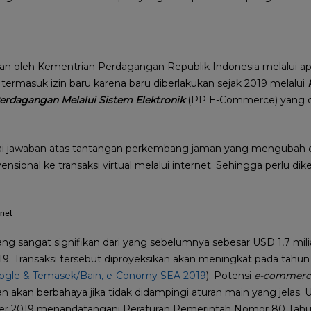
kan oleh Kementrian Perdagangan Republik Indonesia melalui ap
ni termasuk izin baru karena baru diberlakukan sejak 2019 melalui
erdagangan Melalui Sistem Elektronik
(PP E-Commerce) yang di
gai jawaban atas tantangan perkembang jaman yang mengubah ca
vensional ke transaksi virtual melalui internet. Sehingga perlu di
rnet
g sangat signifikan dari yang sebelumnya sebesar USD 1,7 mili
019. Transaksi tersebut diproyeksikan akan meningkat pada tah
ogle & Temasek/Bain, e-Conomy SEA 2019
). Potensi
e-commerc
akan berbahaya jika tidak didampingi aturan main yang jelas. U
r 2019 menandatangani Peraturan Pemerintah Nomor 80 Tahu