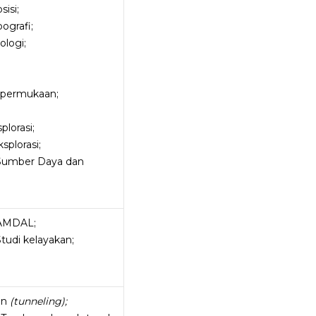
isi;
ografi;
logi;
 permukaan;
lorasi;
splorasi;
Sumber Daya dan
AMDAL;
udi kelayakan;
an
(tunneling);