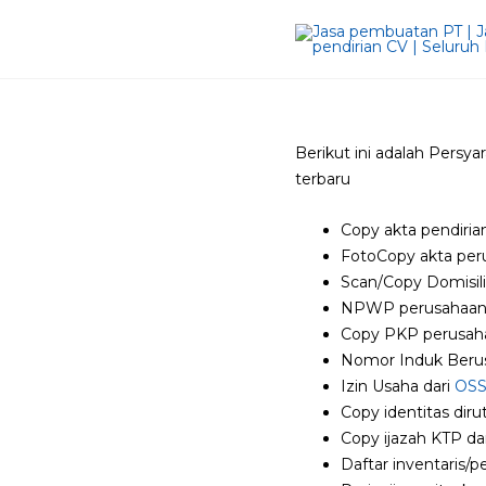
Berikut ini adalah Persy
terbaru
Copy akta pendir
FotoCopy akta pe
Scan/Copy Domisil
NPWP perusahaa
Copy PKP perusah
Nomor Induk Beru
Izin Usaha dari
OS
Copy identitas diru
Copy ijazah KTP da
Daftar inventaris