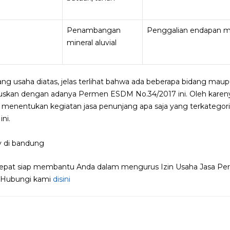
Penambangan
Penggalian endapan min
mineral aluvial
idang usaha diatas, jelas terlihat bahwa ada beberapa bidang ma
uskan dengan adanya Permen ESDM No.34/2017 ini. Oleh kareny
at menentukan kegiatan jasa penunjang apa saja yang terkategor
ni.
 Cepat siap membantu Anda dalam mengurus Izin Usaha Jasa P
t. Hubungi kami
disini