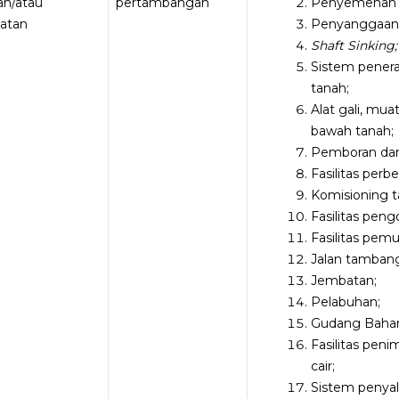
an/atau
pertambangan
Penyemenan 
latan
Penyanggaan
Shaft Sinking;
Sistem pener
tanah;
Alat gali, mu
bawah tanah;
Pemboran dan
Fasilitas perb
Komisioning 
Fasilitas peng
Fasilitas pemu
Jalan tamban
Jembatan;
Pelabuhan;
Gudang Bahan
Fasilitas pen
cair;
Sistem penyali