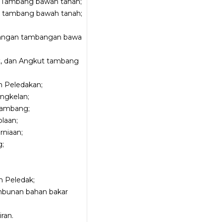
Tambang bawah tanah;
 tambang bawah tanah;
angan tambangan bawa
at, dan Angkut tambang
 Peledakan;
engkelan;
tambang;
olaan;
rniaan;
g;
 Peledak;
imbunan bahan bakar
ran.