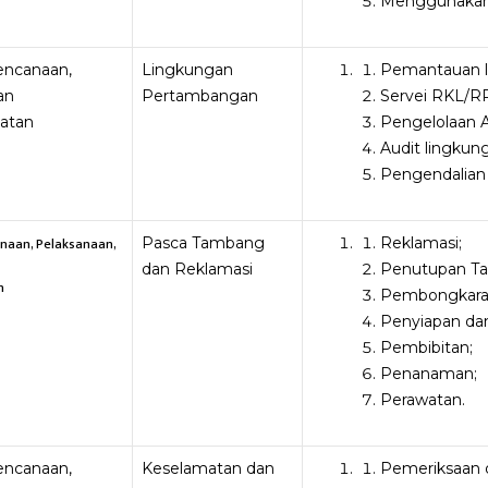
Menggunakan
rencanaan,
Lingkungan
Pemantauan l
an
Pertambangan
Servei RKL/R
latan
Pengelolaan 
Audit lingku
Pengendalian 
anaan, Pelaksanaan,
Pasca Tambang
Reklamasi;
dan Reklamasi
Penutupan T
n
Pembongkaran 
Penyiapan dan
Pembibitan;
Penanaman;
Perawatan.
rencanaan,
Keselamatan dan
Pemeriksaan d