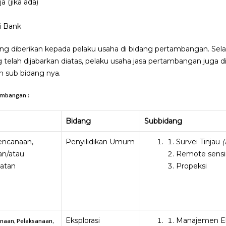
a (jika ada)
i Bank
ang diberikan kepada pelaku usaha di bidang pertambangan. Sela
elah dijabarkan diatas, pelaku usaha jasa pertambangan juga dib
n sub bidang nya.
tambangan :
Bidang
Subbidang
rencanaan,
Penyilidikan Umum
Survei Tinjau
(
an/atau
Remote sens
latan
Propeksi
anaan, Pelaksanaan,
Eksplorasi
Manajemen Ekp