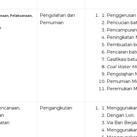
anaan, Pelaksanaan,
Pengolahan dan
Penggerusan 
Pemurnian
Pencucian bat
n
Pencampuran 
Peningkatan 
Pembuatan bri
Pencairan bat
Gasifikasi batu
Coal Water Mi
Pengolajhan M
Pemurnian Min
Peremukan Mi
rencanaan,
Pengangkutan
Menggunakan 
an
Dengan Lori;
latan
Via Ban Berja
Menggunakan