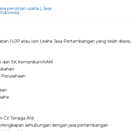
aratan IUJP atau Izin Usaha Jasa Pertambangan yang telah dises
ian dan SK KemenkumHAM
rubahan
i Perusahaan
n
aan
saha
S
t
n CV Tenaga Ahli
/perlengkapan sehubungan dengan jasa pertambangan