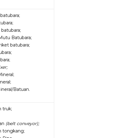
batubara;
ubara;
batubara;
Mutu Batubara;
ket batubara;
ubara;
bara;
xer;
ineral;
eral;
neral/Batuan.
truk;
lan
(belt conveyor);
 tongkang;