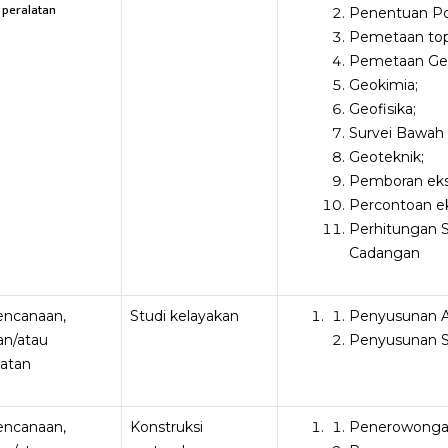
 peralatan
Penentuan Pos
Pemetaan top
Pemetaan Geo
Geokimia;
Geofisika;
Survei Bawah
Geoteknik;
Pemboran eksp
Percontoan ek
Perhitungan 
Cadangan
rencanaan,
Studi kelayakan
Penyusunan 
an/atau
Penyusunan St
latan
rencanaan,
Konstruksi
Penerowong