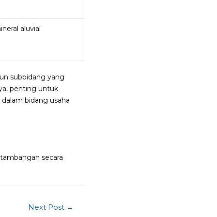
eral aluvial
upun subbidang yang
a, penting untuk
i dalam bidang usaha
ertambangan secara
Next Post
→