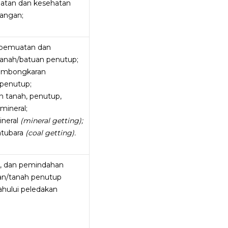
matan dan kesehatan
bangan;
 pemuatan dan
anah/batuan penutup;
embongkaran
 penutup;
 tanah, penutup,
 mineral;
ineral
(mineral getting);
atubara
(coal getting).
, dan pemindahan
tuan/tanah penutup
ahului peledakan