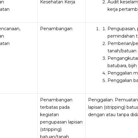
an
Kesehatan Kerja
Audit kesela
latan
kerja pertam
rencanaan,
Penambangan
Pengupasan,
an
pemindahan t
latan
Pemberian/p
tanah/batuan
Pengangkutan
batubara, bijih
Penggalian m
Penggalian b
Penambangan
Penggalian. Pemuatan
terbatas pada
lapisan (stripping) ba
kegiatan
dengan atau tanpa did
pengupasan lapisan
(stripping)
batuan/tanah