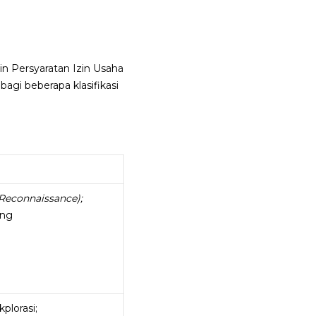
in Persyaratan Izin Usaha
agi beberapa klasifikasi
Reconnaissance);
ing
lorasi;