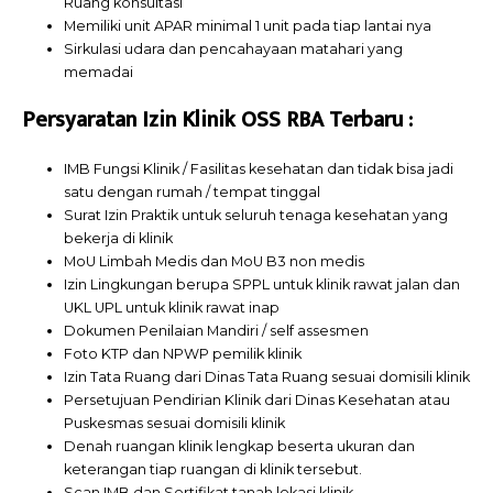
Ruang konsultasi
Memiliki unit APAR minimal 1 unit pada tiap lantai nya
Sirkulasi udara dan pencahayaan matahari yang
memadai
Persyaratan Izin Klinik OSS RBA Terbaru :
IMB Fungsi Klinik / Fasilitas kesehatan dan tidak bisa jadi
satu dengan rumah / tempat tinggal
Surat Izin Praktik untuk seluruh tenaga kesehatan yang
bekerja di klinik
MoU Limbah Medis dan MoU B3 non medis
Izin Lingkungan berupa SPPL untuk klinik rawat jalan dan
UKL UPL untuk klinik rawat inap
Dokumen Penilaian Mandiri / self assesmen
Foto KTP dan NPWP pemilik klinik
Izin Tata Ruang dari Dinas Tata Ruang sesuai domisili klinik
Persetujuan Pendirian Klinik dari Dinas Kesehatan atau
Puskesmas sesuai domisili klinik
Denah ruangan klinik lengkap beserta ukuran dan
keterangan tiap ruangan di klinik tersebut.
Scan IMB dan Sertifikat tanah lokasi klinik.