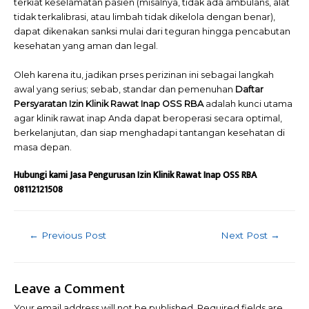
terkiat keselamatan pasien (misalnya, tidak ada ambulans, alat
tidak terkalibrasi, atau limbah tidak dikelola dengan benar),
dapat dikenakan sanksi mulai dari teguran hingga pencabutan
kesehatan yang aman dan legal.
Oleh karena itu, jadikan prses perizinan ini sebagai langkah
awal yang serius; sebab, standar dan pemenuhan
Daftar
Persyaratan Izin Klinik Rawat Inap OSS RBA
adalah kunci utama
agar klinik rawat inap Anda dapat beroperasi secara optimal,
berkelanjutan, dan siap menghadapi tantangan kesehatan di
masa depan.
Hubungi kami Jasa Pengurusan Izin Klinik Rawat Inap OSS RBA
08112121508
Post
←
Previous Post
Next Post
→
navigation
Leave a Comment
Your email address will not be published.
Required fields are