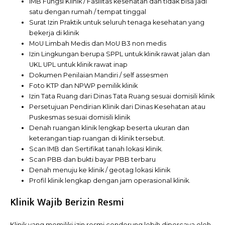
IMB Fungsi Klinik / Fasilitas kesehatan dan tidak bisa jadi
satu dengan rumah / tempat tinggal
Surat Izin Praktik untuk seluruh tenaga kesehatan yang
bekerja di klinik
MoU Limbah Medis dan MoU B3 non medis
Izin Lingkungan berupa SPPL untuk klinik rawat jalan dan
UKL UPL untuk klinik rawat inap
Dokumen Penilaian Mandiri / self assesmen
Foto KTP dan NPWP pemilik klinik
Izin Tata Ruang dari Dinas Tata Ruang sesuai domisili klinik
Persetujuan Pendirian Klinik dari Dinas Kesehatan atau
Puskesmas sesuai domisili klinik
Denah ruangan klinik lengkap beserta ukuran dan
keterangan tiap ruangan di klinik tersebut.
Scan IMB dan Sertifikat tanah lokasi klinik.
Scan PBB dan bukti bayar PBB terbaru
Denah menuju ke klinik / geotag lokasi klinik
Profil klinik lengkap dengan jam operasional klinik.
Klinik Wajib Berizin Resmi
Klinik yang memiliki izin resmi cenderung lebih dipercaya oleh