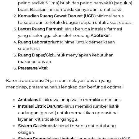
paling sedikit 5 (lima) buah dan paling banyak 10 (sepuluh)
buah. Batasan ini membedakannya dari rumah sakit.
Kemudian Ruang Gawat Darurat (UGD):
Minimal harus
tersedia dan terletak di bagian depan untuk akses cepat.
Lantas Ruang Farmasi:
Harus berupa instalasi farmasi
yang diselenggarakan oleh seorang
Apoteker
.
Ruang Laboratorium:
Minimal untuk pemeriksaan
sederhana.
Ruang Dapur/Gizi:
Untuk menyiapkan kebutuhan
makanan pasien.
Prasarana Vital:
Karena beroperasi 24 jam dan melayani pasien yang
menginap, prasarana harus lengkap dan berfungsi optimal:
Ambulans:
Klinik rawat inap wajib memiliki ambulans.
Instalasi Listrik Darurat:
Harus memiliki sumber listrik
cadangan (genset) untuk memastikan operasional
layanan kritis tidak terganggu.
Sistem Gas Medis:
Minimal tersedia outlet/tabung
oksigen.
Sistem Pengelolaan Limbah:
Harus ada kerjasama (MOU)