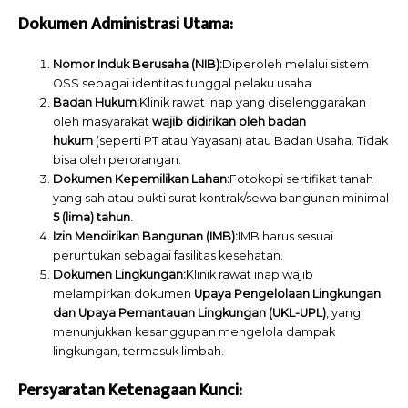
Dokumen Administrasi Utama:
Nomor Induk Berusaha (NIB):
Diperoleh melalui sistem
OSS sebagai identitas tunggal pelaku usaha.
Badan Hukum:
Klinik rawat inap yang diselenggarakan
oleh masyarakat
wajib didirikan oleh badan
hukum
(seperti PT atau Yayasan) atau Badan Usaha. Tidak
bisa oleh perorangan.
Dokumen Kepemilikan Lahan:
Fotokopi sertifikat tanah
yang sah atau bukti surat kontrak/sewa bangunan minimal
5 (lima) tahun
.
Izin Mendirikan Bangunan (IMB):
IMB harus sesuai
peruntukan sebagai fasilitas kesehatan.
Dokumen Lingkungan:
Klinik rawat inap wajib
melampirkan dokumen
Upaya Pengelolaan Lingkungan
dan Upaya Pemantauan Lingkungan (UKL-UPL)
, yang
menunjukkan kesanggupan mengelola dampak
lingkungan, termasuk limbah.
Persyaratan Ketenagaan Kunci: