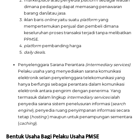
marketplace
atau penyedia
platform
sebagai wadah
dimana pedagang dapat memasang penawaran
barang dan/atau jasa.
iklan baris
online
yaitu suatu
platform
yang
mempertemukan penjual dan pembeli dimana
keseluruhan proses transaksi terjadi tanpa melibatkan
PPMSE.
platform
pembanding harga
daily deals.
Penyelenggara Sarana Perantara
(intermediary services)
:
Pelaku usaha yang menyediakan sarana komunikasi
elektronik selain penyelenggara telekomunikasi yang
hanya berfungsi sebagai perantara dalam komunikasi
elektronik antara pengirim dengan penerima. Yang
termasuk dalam lingkup
intermediary services
ialah
penyedia sarana sistem penelusuran informasi (
search
engine
), penyedia ruang penyimpanan informasi secara
tetap (
hosting
) maupun untuk penampungan sementara
(
caching
).
Bentuk Usaha Bagi Pelaku Usaha PMSE