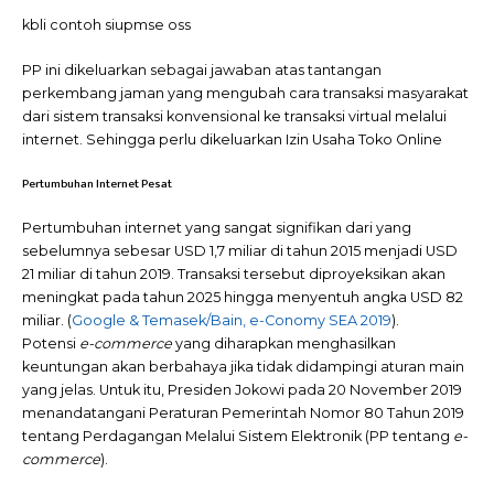
kbli contoh siupmse oss
PP ini dikeluarkan sebagai jawaban atas tantangan
perkembang jaman yang mengubah cara transaksi masyarakat
dari sistem transaksi konvensional ke transaksi virtual melalui
internet. Sehingga perlu dikeluarkan Izin Usaha Toko Online
Pertumbuhan Internet Pesat
Pertumbuhan internet yang sangat signifikan dari yang
sebelumnya sebesar USD 1,7 miliar di tahun 2015 menjadi USD
21 miliar di tahun 2019. Transaksi tersebut diproyeksikan akan
meningkat pada tahun 2025 hingga menyentuh angka USD 82
miliar. (
Google & Temasek/Bain, e-Conomy SEA 2019
).
Potensi
e-commerce
yang diharapkan menghasilkan
keuntungan akan berbahaya jika tidak didampingi aturan main
yang jelas. Untuk itu, Presiden Jokowi pada 20 November 2019
menandatangani Peraturan Pemerintah Nomor 80 Tahun 2019
tentang Perdagangan Melalui Sistem Elektronik (PP tentang
e-
commerce
).