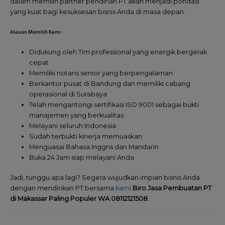
dalam memilih partner pendirian PT akan menjadi pondasi
yang kuat bagi kesuksesan bisnis Anda di masa depan.
Alasan Memilih Kami :
Didukung oleh Tim professional yang energik bergerak
cepat
Memiliki notaris senior yang berpengalaman
Berkantor pusat di Bandung dan memiliki cabang
operasional di Surabaya
Telah mengantongi sertifikasi ISO 9001 sebagai bukti
manajemen yang berkualitas
Melayani seluruh Indonesia
Sudah terbukti kinerja memuaskan
Menguasai Bahasa Inggris dan Mandarin
Buka 24 Jam siap melayani Anda
Jadi, tunggu apa lagi? Segera wujudkan impian bisnis Anda
dengan mendirikan PT bersama
kami
Biro Jasa Pembuatan PT
di Makassar Paling Populer WA 08112121508
.