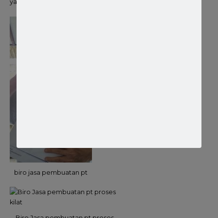
yang rumit.
biro jasa pembuatan pt
Biro Jasa pembuatan pt proses