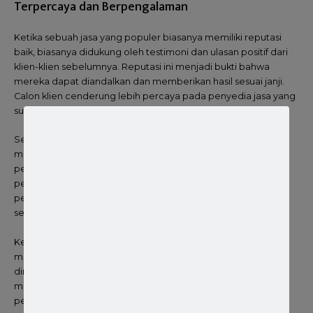
Terpercaya dan Berpengalaman
Ketika sebuah jasa yang populer biasanya memiliki reputasi
baik, biasanya didukung oleh testimoni dan ulasan positif dari
klien-klien sebelumnya. Reputasi ini menjadi bukti bahwa
mereka dapat diandalkan dan memberikan hasil sesuai janji.
Calon klien cenderung lebih percaya pada penyedia jasa yang
sudah terbukti.
Selain pendirian PT, penyedia jasa yang populer sering
menawarkan paket layanan yang lengkap. Ini bisa mencakup
pengurusan NPWP, NIB (Nomor Induk Berusaha), hingga
perizinan lainnya. Layanan satu pintu ini sangat memudahkan
pengusaha karena tidak perlu lagi mencari vendor lain untuk
setiap keperluan.
Keandalan, efisiensi, dan reputasi adalah alasan utama
mengapa penyedia jasa pembuatan PT yang sering
direkomendasikan menjadi pilihan utama. Mereka
menawarkan solusi yang praktis dan bebas repot bagi para
pengusaha yang tidak ingin pusing dengan proses birokrasi