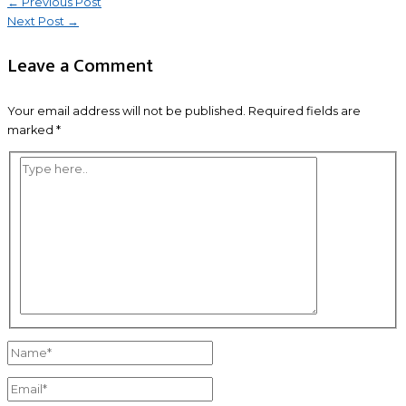
Post
←
Previous Post
Next Post
→
navigation
Leave a Comment
Your email address will not be published.
Required fields are
marked
*
Type
here..
Name*
Email*