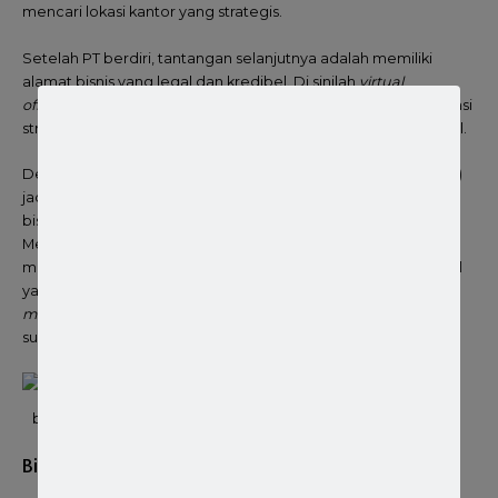
mencari lokasi kantor yang strategis.
Setelah PT berdiri, tantangan selanjutnya adalah memiliki
alamat bisnis yang legal dan kredibel. Di sinilah
virtual
office
memainkan peran penting. Menyewa kantor fisik di lokasi
strategis, terutama di kota-kota besar, biayanya sangat mahal.
Dengan
virtual office
, model kerja jarak jauh (
remote working
)
jadi lebih mudah. Karyawan bisa bekerja dari mana saja, yang
bisa meningkatkan produktivitas dan keseimbangan hidup.
Meskipun tidak memiliki kantor fisik,
virtual office
tetap
menyediakan fasilitas penting, seperti resepsionis profesional
yang menerima surat dan panggilan telepon, ruang
meeting
yang bisa disewa jika diperlukan, dan penanganan
surat-menyurat bisnis.
biro jasa pembuatan pt
Biro Jasa Pembuatan PT dan Virtual Office