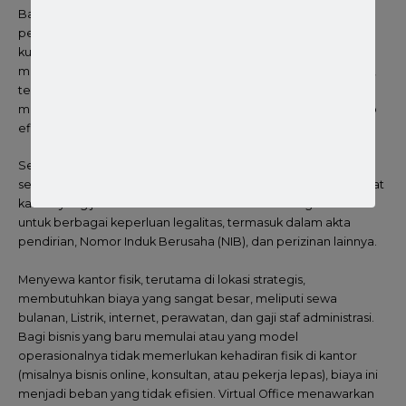
Banyak biro jasa yang menawarkan paket bundling antara
pembuatan PT dan Virtual Office karena adanya sinergi yang
kuat antara kedua layanan tersebut. Paket bundling ini
menawarkan solusi lengkap dan praktis bagi para pengusaha,
terutama startup dan bisnis skala kecil-menengah, yang ingin
mendirikan perusahaan dengan legalitas formal namun tetap
efisien dari segi biaya dan operasional.
Sesuai dengan peraturan perundang-undangan di Indonesia,
setiap pendirian PT (Perseroan Terbatas) wajib memiliki alamat
kantor yang jelas dan terdaftar. Alamat ini akan digunakan
untuk berbagai keperluan legalitas, termasuk dalam akta
pendirian, Nomor Induk Berusaha (NIB), dan perizinan lainnya.
Menyewa kantor fisik, terutama di lokasi strategis,
membutuhkan biaya yang sangat besar, meliputi sewa
bulanan, Listrik, internet, perawatan, dan gaji staf administrasi.
Bagi bisnis yang baru memulai atau yang model
operasionalnya tidak memerlukan kehadiran fisik di kantor
(misalnya bisnis online, konsultan, atau pekerja lepas), biaya ini
menjadi beban yang tidak efisien. Virtual Office menawarkan