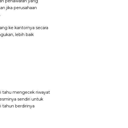
gan penawaran yang
kan jika perusahaan
.
atang ke kantornya secara
agukan, lebih baik
i tahu mengecek riwayat
resminya sendiri untuk
 tahun berdirinya