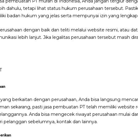
asa pembuatan PT murah di Indonesia, Anda jangan tergiur den
ih dahulu, tetapi lihat status hukum perusahaan tersebut. Pasti
liki badan hukum yang jelas serta mempunyai izin yang lengkap
perusahaan dengan baik dan teliti melalui website resmi, atau d
nikasi lebih lanjut. Jika legalitas perusahaan tersebut masih dir
T
aan
yang berkaitan dengan perusahaan, Anda bisa langsung mencar
aman sekarang, pasti jasa pembuatan PT telah memiliki website 
elanggannya. Anda bisa mengecek riwayat perusahaan mulai dari
ri pelanggan sebelumnya, kontak dan lainnya.
berikan