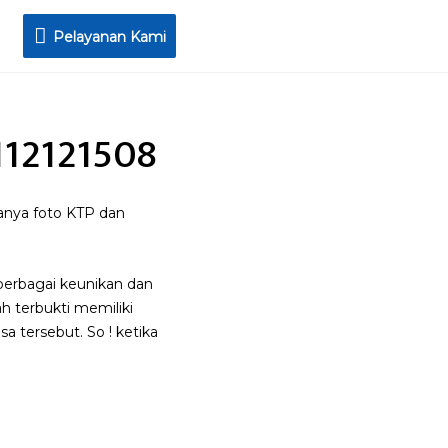
Pelayanan
Pelayanan Kami
Kami
112121508
hanya foto KTP dan
berbagai keunikan dan
 terbukti memiliki
a tersebut. So ! ketika