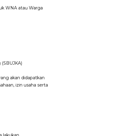
ntuk WNA atau Warga
ng (SBUJKA)
ang akan didapatkan
aan, izin usaha serta
a lakukan.