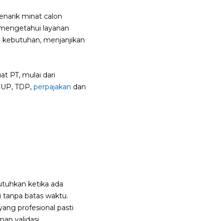
enarik minat calon
 mengetahui layanan
i kebutuhan, menjanjikan
t PT, mulai dari
SIUP, TDP,
perpajakan
dan
utuhkan ketika ada
 tanpa batas waktu.
ang profesional pasti
an validasi.