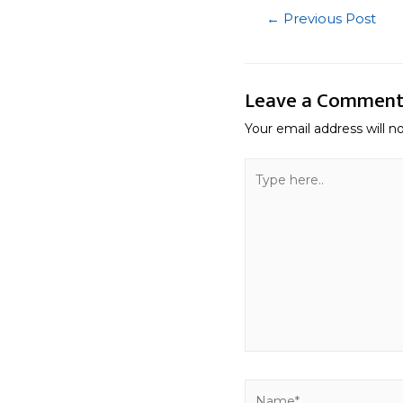
Post
←
Previous Post
navigatio
Leave a Commen
Your email address will n
Type
here..
Name*