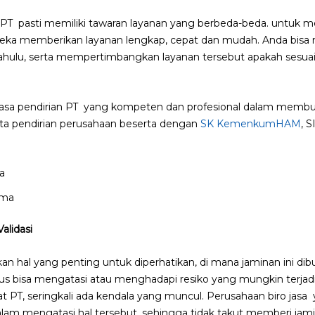
an PT pasti memiliki tawaran layanan yang berbeda-beda. untuk m
eka memberikan layanan lengkap, cepat dan mudah. Anda bisa
 dahulu, serta mempertimbangkan layanan tersebut apakah sesua
 jasa pendirian PT yang kompeten dan profesional dalam membua
 pendirian perusahaan beserta dengan
SK KemenkumHAM
, 
pma
alidasi
an hal yang penting untuk diperhatikan, di mana jaminan ini dib
us bisa mengatasi atau menghadapi resiko yang mungkin terjadi
T, seringkali ada kendala yang muncul. Perusahaan biro jasa y
am mengatasi hal tersebut, sehingga tidak takut memberi jamin