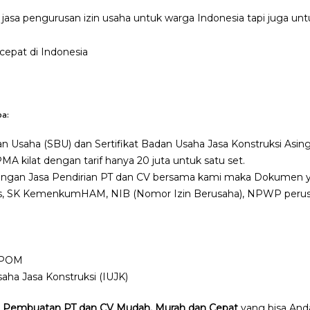
 jasa pengurusan izin usaha untuk warga Indonesia tapi juga u
pa:
dan Usaha (SBU) dan Sertifikat Badan Usaha Jasa Konstruksi Asi
MA kilat dengan tarif hanya 20 juta untuk satu set.
engan Jasa Pendirian PT dan CV bersama kami maka Dokumen y
ris, SK KemenkumHAM, NIB (Nomor Izin Berusaha), NPWP perusah
BPOM
aha Jasa Konstruksi (IUJK)
sa Pembuatan PT dan CV Mudah, Murah dan Cepat
yang bisa And