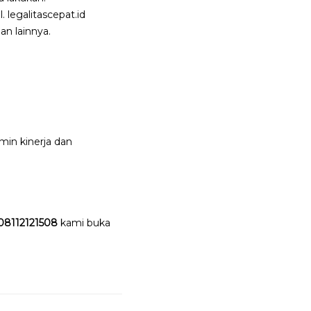
 legalitascepat.id
an lainnya.
in kinerja dan
08112121508
kami buka