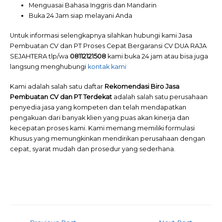
Menguasai Bahasa Inggris dan Mandarin
Buka 24 Jam siap melayani Anda
Untuk informasi selengkapnya silahkan hubungi kami Jasa
Pembuatan CV dan PT Proses Cepat Bergaransi CV DUA RAJA
SEJAHTERA tlp/wa
08112121508
kami buka 24 jam atau bisa juga
langsung menghubungi
kontak kami
Kami adalah salah satu daftar
Rekomendasi Biro Jasa
Pembuatan CV dan PT Terdekat
adalah salah satu perusahaan
penyedia jasa yang kompeten dan telah mendapatkan
pengakuan dari banyak klien yang puas akan kinerja dan
kecepatan proses kami. Kami memang memiliki formulasi
Khusus yang memungkinkan mendirikan perusahaan dengan
cepat, syarat mudah dan prosedur yang sederhana.
Post