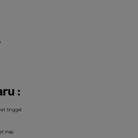
A
ru :
pat tinggal
at inap