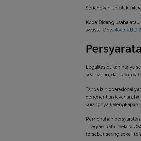
Sedangkan untuk klinik r
Kode Bidang usaha atau Kl
swasta.
Download KBLI 
Persyarata
Legalitas bukan hanya s
keamanan, dan bentuk t
Tanpa izin operasional ya
penghentian layanan, hin
kurangnya kelengkapan iz
Pemenuhan persyaratan s
integrasi data melalui O
tersebut sering sekali t