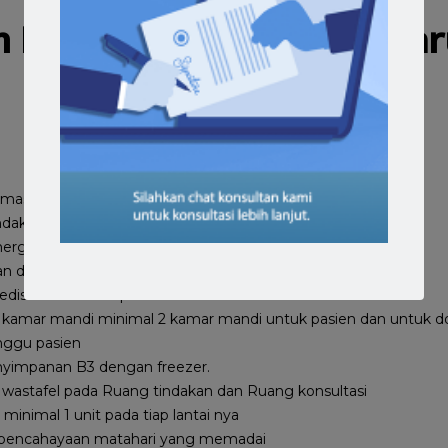
 Prasarana klinik yang har
rmasi
ndakan
ergensi medis
n darurat medis di klinik
medis dan bak sampah non medis
 kamar mandi minimal 2 kamar mandi untuk pasien dan untuk dok
nggu pasien
nyimpanan B3 dengan freezer.
 wastafel pada Ruang tindakan dan Ruang konsultasi
minimal 1 unit pada tiap lantai nya
an pencahayaan matahari yang memadai