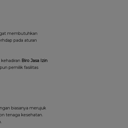
sangat membutuhkan
erhdap pada aturan
 kehadiran
Biro Jasa Izin
n pemilik fasilitas
angan
biasanya merujuk
 non tenaga kesehatan.
.