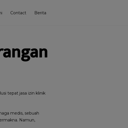
i
Contact
Berita
orangan
 tepat jasa izin klinik
enaga medis, sebuah
 bermakna. Namun,