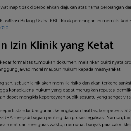
awat inap tidak diperbolehkan diajukan atas nama perorangan da
asifikasi Bidang Usaha KBLI klinik perorangan ini memiliki kode 
2020
n Izin Klinik yang Ketat
ekedar formalitas tumpukan dokumen, melainkan bukti nyata pro
anggung jawab moral maupun hukum kepada masnyarakat.
ng sah, sebuah klinik akan memiliki risiko dan akan terkena sanksi
gga konsekuensi hukum yang dapat merugikan reputasi pemilik kli
in dapat mengikis kepercayaan publik sesuatu yang sangat vita
eperti standar bangunan, kelengkapan fasilitas, kompetensi S
SS-RBA
menjadi bagian penting dari
proses legalisasi. Namun, be
erasa rumit dan menguras waktu, membuat banyak para calon klin