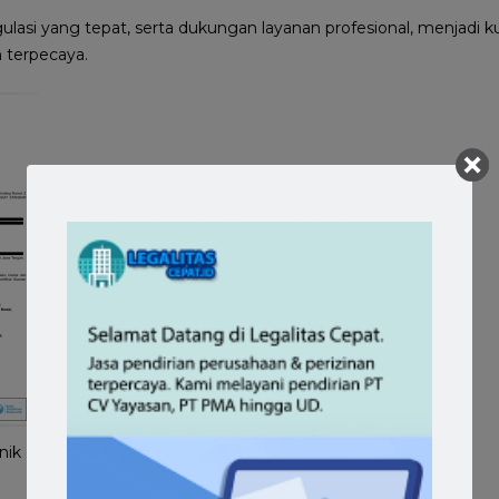
ulasi yang tepat, serta dukungan layanan profesional, menjadi
n terpecaya.
nik