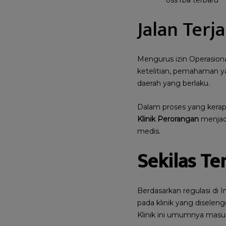
oss rba terbaru
Jalan Terj
Mengurus izin Operasion
ketelitian, pemahaman y
daerah yang berlaku.
Dalam proses yang kera
Klinik Perorangan
menjadi
medis.
Sekilas Te
Berdasarkan regulasi di 
pada klinik yang diselen
Klinik ini umumnya masuk