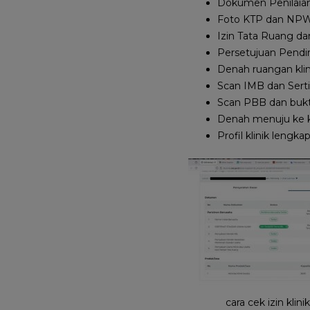
Dokumen Penilaian 
Foto KTP dan NPWP
Izin Tata Ruang dar
Persetujuan Pendiri
Denah ruangan klin
Scan IMB dan Sertifi
Scan PBB dan bukt
Denah menuju ke kli
Profil klinik lengka
cara cek izin kli