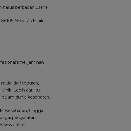
n harus berbadan usaha.
86105 Aktivitas Klinik
fesionalisme, jaminan
 mulai dari teguran,
nik. Lebih dari itu,
l dalam dunia kesehatan.
DM Kesehatan, hingga
rbagai persyaratan
ik kewalahan.