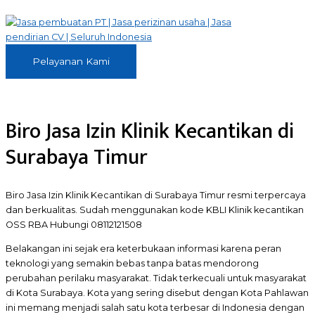
Skip
to
content
Pelayanan
Pelayanan Kami
Kami
Biro Jasa Izin Klinik Kecantikan di
Surabaya Timur
Biro Jasa Izin Klinik Kecantikan di Surabaya Timur resmi terpercaya
dan berkualitas. Sudah menggunakan kode KBLI Klinik kecantikan
OSS RBA Hubungi 08112121508
Belakangan ini sejak era keterbukaan informasi karena peran
teknologi yang semakin bebas tanpa batas mendorong
perubahan perilaku masyarakat. Tidak terkecuali untuk masyarakat
di Kota Surabaya. Kota yang sering disebut dengan Kota Pahlawan
ini memang menjadi salah satu kota terbesar di Indonesia dengan