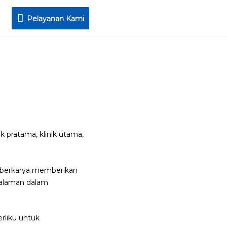
Pelayanan
Pelayanan Kami
Kami
k pratama, klinik utama,
n berkarya memberikan
galaman dalam
rliku untuk