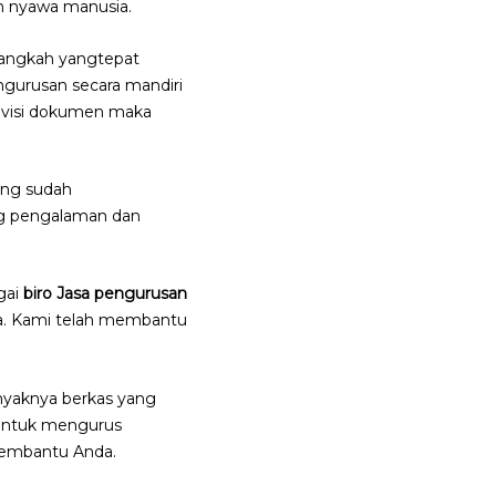
an nyawa manusia.
n langkah yangtepat
engurusan secara mandiri
revisi dokumen maka
ang sudah
ng pengalaman dan
agai
biro Jasa pengurusan
sia. Kami telah membantu
banyaknya berkas yang
 untuk mengurus
 membantu Anda.