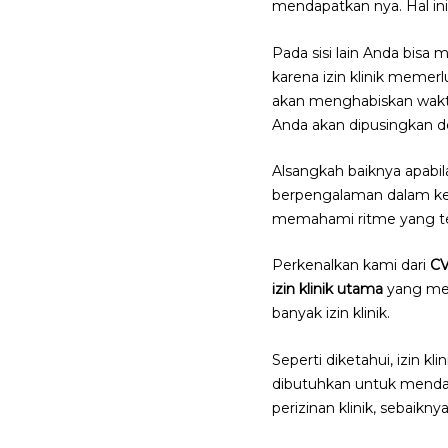
mendapatkan nya. Hal ini
Pada sisi lain Anda bisa 
karena izin klinik memer
akan menghabiskan waktu
Anda akan dipusingkan d
Alsangkah baiknya apab
berpengalaman dalam ke
memahami ritme yang ter
Perkenalkan kami dari
C
izin klinik utama
yang mel
banyak izin klinik.
Seperti diketahui, izin k
dibutuhkan untuk mendap
perizinan klinik, sebaik