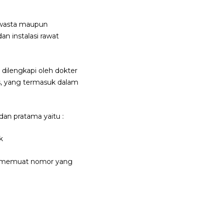
 swasta maupun
an instalasi rawat
dilengkapi oleh dokter
s, yang termasuk dalam
 dan pratama yaitu :
k
yang memuat nomor yang