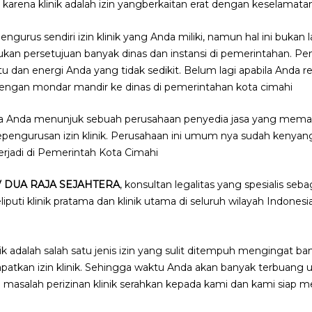
 karena klinik adalah izin yangberkaitan erat dengan keselamat
mengurus sendiri izin klinik yang Anda miliki, namun hal ini buka
lukan persetujuan banyak dinas dan instansi di pemerintahan. P
 dan energi Anda yang tidak sedikit. Belum lagi apabila Anda 
engan mondar mandir ke dinas di pemerintahan kota cimahi
ila Anda menunjuk sebuah perusahaan penyedia jasa yang mem
pengurusan izin klinik. Perusahaan ini umum nya sudah kenya
jadi di Pemerintah Kota Cimahi
V DUA RAJA SEJAHTERA
, konsultan legalitas yang spesialis seb
iputi klinik pratama dan klinik utama di seluruh wilayah Indone
linik adalah salah satu jenis izin yang sulit ditempuh mengingat 
atkan izin klinik. Sehingga waktu Anda akan banyak terbuang
nya masalah perizinan klinik serahkan kepada kami dan kami siap