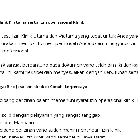
Klinik Pratama serta izin operasional Klinik
rp Jasa Izin Klinik Utama dan Pratama yang tepat untuk Anda y
 Kami akan membantu mempermudah Anda dalam mengurus izin kl
 professional.
inik sangat bergantung pada dokumen yang telah dimiliki dan ka
 ini, kami fleksibel dan menyesuaikan dengan kebutuhan serta 
i Biro Jasa Izin klinik di Cimahi terpercaya
idang perizinan dalam memenuhi syarat izin operasional klinik ,
 solid dengan pelayanan yang sangat tanggap
is dan Mandarin
i bidang perizinan yang sudah mahir menangani izin klinik
ni banyak izin klinik yang tersebar di Jawa Barat