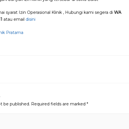
i syarat Izin Operasional Klinik , Hubungi kami segera di
WA
11
atau email
disini
linik Pratama
n
t
ot be published.
Required fields are marked
*