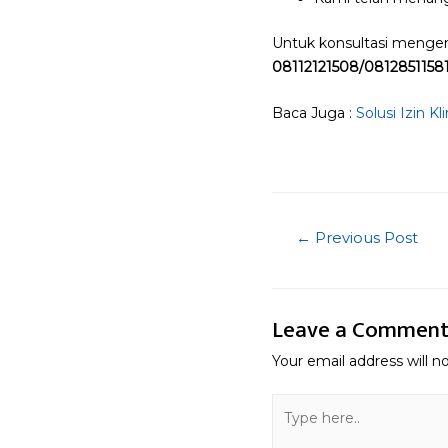
Untuk konsultasi mengena
08112121508/0812851158
Baca Juga :
Solusi Izin K
Post
←
Previous Post
navigatio
Leave a Commen
Your email address will n
Type
here..