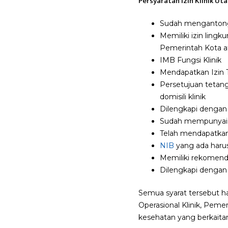
Persyaratan Izin Klinik Ut
Sudah mengantongi 
Memiliki izin lin
Pemerintah Kota a
IMB Fungsi Klinik
Mendapatkan Izin 
Persetujuan tetang
domisili klinik
Dilengkapi dengan p
Sudah mempunyai S
Telah mendapatkan 
NIB
yang ada haru
Memiliki rekomend
Dilengkapi dengan b
Semua syarat tersebut h
Operasional Klinik, Peme
kesehatan yang berkait