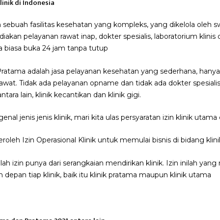
linik di Indonesia
 sebuah fasilitas kesehatan yang kompleks, yang dikelola oleh
an pelayanan rawat inap, dokter spesialis, laboratorium klinis d
a biasa buka 24 jam tanpa tutup
ratama adalah jasa pelayanan kesehatan yang sederhana, hanya 
wat. Tidak ada pelayanan opname dan tidak ada dokter spesiali
tara lain, klinik kecantikan dan klinik gigi.
al jenis jenis klinik, mari kita ulas persyaratan izin klinik utama
roleh Izin Operasional Klinik untuk memulai bisnis di bidang klini
dalah izin punya dari serangkaian mendirikan klinik. Izin inilah 
 depan tiap klinik, baik itu klinik pratama maupun klinik utama