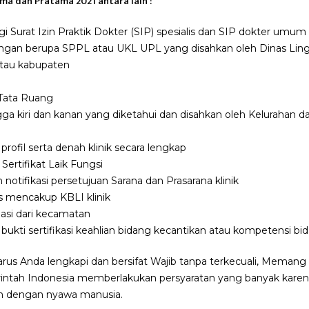
ama dan Pratama 2021 antara lain :
Surat Izin Praktik Dokter (SIP) spesialis dan SIP dokter umum
gkungan berupa SPPL atau UKL UPL yang disahkan oleh Dinas Li
tau kabupaten
Tata Ruang
ga kiri dan kanan yang diketahui dan disahkan oleh Kelurahan 
rofil serta denah klinik secara lengkap
ertifikat Laik Fungsi
notifikasi persetujuan Sarana dan Prasarana klinik
s mencakup KBLI klinik
asi dari kecamatan
ukti sertifikasi keahlian bidang kecantikan atau kompetensi bida
arus Anda lengkapi dan bersifat Wajib tanpa terkecuali, Meman
rintah Indonesia memberlakukan persyaratan yang banyak karena k
an dengan nyawa manusia.