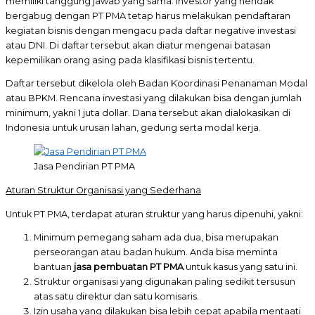
memiliki tanggung jawab yang sama. Investor yang hendak
bergabug dengan PT PMA tetap harus melakukan pendaftaran
kegiatan bisnis dengan mengacu pada daftar negative investasi
atau DNI. Di daftar tersebut akan diatur mengenai batasan
kepemilikan orang asing pada klasifikasi bisnis tertentu.
Daftar tersebut dikelola oleh Badan Koordinasi Penanaman Modal
atau BPKM. Rencana investasi yang dilakukan bisa dengan jumlah
minimum, yakni 1 juta dollar. Dana tersebut akan dialokasikan di
Indonesia untuk urusan lahan, gedung serta modal kerja.
Jasa Pendirian PT PMA
Aturan Struktur Organisasi yang Sederhana
Untuk PT PMA, terdapat aturan struktur yang harus dipenuhi, yakni:
Minimum pemegang saham ada dua, bisa merupakan
perseorangan atau badan hukum. Anda bisa meminta
bantuan
jasa pembuatan PT PMA
untuk kasus yang satu ini.
Struktur organisasi yang digunakan paling sedikit tersusun
atas satu direktur dan satu komisaris.
Izin usaha yang dilakukan bisa lebih cepat apabila mentaati