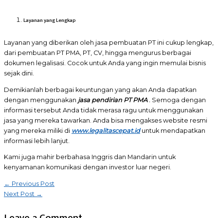
Layanan yang Lengkap
Layanan yang diberikan oleh jasa pembuatan PT ini cukup lengkap,
dari pembuatan PT PMA, PT, CV, hingga mengurus berbagai
dokumen legalisasi. Cocok untuk Anda yang ingin memulai bisnis
sejak dini.
Demikianlah berbagai keuntungan yang akan Anda dapatkan
dengan menggunakan
jasa pendirian PT PMA
.
Semoga dengan
informasi tersebut Anda tidak merasa ragu untuk menggunakan
jasa yang mereka tawarkan. Anda bisa mengakses website resmi
yang mereka miliki di
www.legalitascepat.id
untuk mendapatkan
informasi lebih lanjut.
Kami juga mahir berbahasa Inggris dan Mandarin untuk
kenyamanan komunikasi dengan investor luar negeri.
Post
←
Previous Post
Next Post
→
navigation
Leave a Comment