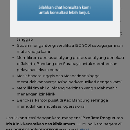
Berpengalaman di bidang perizinan dalam memenuhi
syarat izin operasional klinik , klinik pratama maupun klinik
utama
Sudah melayani banyak pengurusan izin klinik di seluruh
Indonesia
Didukung tim yang solid dengan pelayanan yang sangat
tanggap
Sudah mengantongi sertifikasi ISO 9001 sebagai jaminan
mutu kinerja kami
Memiliki tim operasional yang professional yang berlokasi
di Jakarta, Bandung dan Surabaya untuk memberikan
pelayanan ekstra cepat
Mahir bahasa Inggris dan Mandarin sehingga
memudahkan Warga Asing berkomunikasi dengan kami
Memiliki tim ahli di bidang perizinan yang sudah mahir
menangani izin klinik
Berlokasi kantor pusat di Kab Bandung sehingga
memudahkan mobilisasi operasional
Untuk konsultasi dengan kami mengenai
Biro Jasa Pengurusan
Izin Klinik kecantikan dan klinik umum .
Hubungi kami segera di