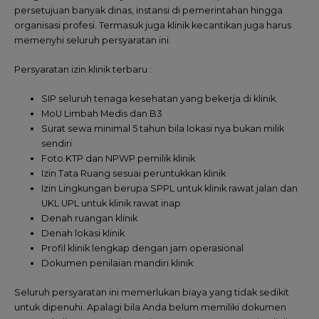
persetujuan banyak dinas, instansi di pemerintahan hingga
organisasi profesi. Termasuk juga klinik kecantikan juga harus
memenyhi seluruh persyaratan ini.
Persyaratan izin klinik terbaru :
SIP seluruh tenaga kesehatan yang bekerja di klinik.
MoU Limbah Medis dan B3
Surat sewa minimal 5 tahun bila lokasi nya bukan milik
sendiri
Foto KTP dan NPWP pemilik klinik
Izin Tata Ruang sesuai peruntukkan klinik
Izin Lingkungan berupa SPPL untuk klinik rawat jalan dan
UKL UPL untuk klinik rawat inap
Denah ruangan klinik
Denah lokasi klinik
Profil klinik lengkap dengan jam operasional
Dokumen penilaian mandiri klinik
Seluruh persyaratan ini memerlukan biaya yang tidak sedikit
untuk dipenuhi. Apalagi bila Anda belum memiliki dokumen