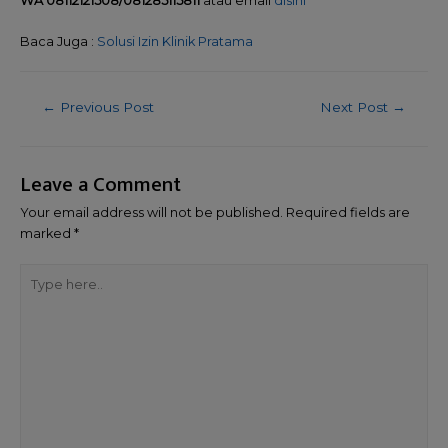
WA 08112121508/081285115811
atau email
disini
Baca Juga :
Solusi Izin Klinik Pratama
←
Previous Post
Next Post
→
Leave a Comment
Your email address will not be published.
Required fields are
marked
*