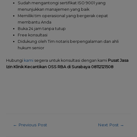
Sudah mengantongi sertifikat ISO 9001 yang
menunjukkan manajemen yang baik
Memiliki tim operasional yang bergerak cepat
membantu Anda
Buka 24 jam tanpa tutup
Free konsultasi
Didukung oleh Tim notaris berpengalaman dan ahli
hukum senior
Hubungi
kami
segera untuk konsultasi dengan kami
Pusat Jasa
Izin Klinik Kecantikan OSS RBA di Surabaya 08112121508
Post
←
Previous Post
Next Post
→
navigation